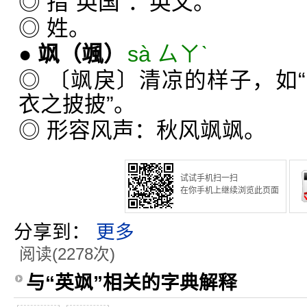
◎ 指“英国”：英文。
◎ 姓。
●
飒
（颯）
sà ㄙㄚˋ
◎ 〔飒戾〕清凉的样子，如
衣之披披”。
◎ 形容风声：秋风飒飒。
试试手机扫一扫
在你手机上继续浏览此页面
分享到：
更多
阅读(2278次)
与“英飒”相关的字典解释