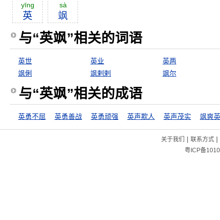
yīng
sà
英
飒
与“英飒”相关的词语
英世
英业
英两
飒俐
飒剌剌
飒尔
与“英飒”相关的成语
英勇不屈
英勇善战
英勇顽强
英声欺人
英声茂实
飒爽
|
|
关于我们
联系方式
粤ICP备1010