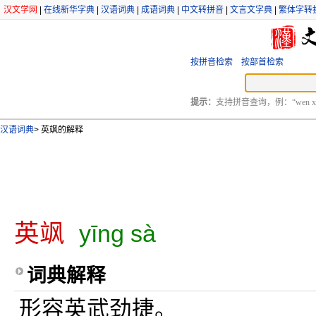
汉文学网
|
在线新华字典
|
汉语词典
|
成语词典
|
中文转拼音
|
文言文字典
|
繁体字转
按拼音检索
按部首检索
提示：
支持拼音查询，例：“wen xu
汉语词典
>
英飒的解释
英飒
yīng sà
词典解释
形容英武劲捷。