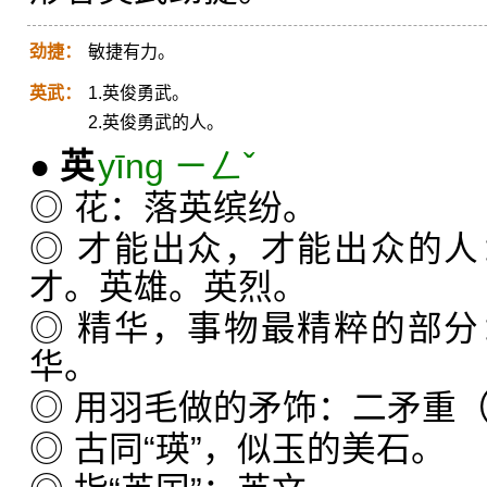
劲捷：
敏捷有力。
英武：
1.英俊勇武。
2.英俊勇武的人。
●
英
yīng ㄧㄥˇ
◎ 花：落英缤纷。
◎ 才能出众，才能出众的
才。英雄。英烈。
◎ 精华，事物最精粹的部
华。
◎ 用羽毛做的矛饰：二矛重
◎ 古同“瑛”，似玉的美石。