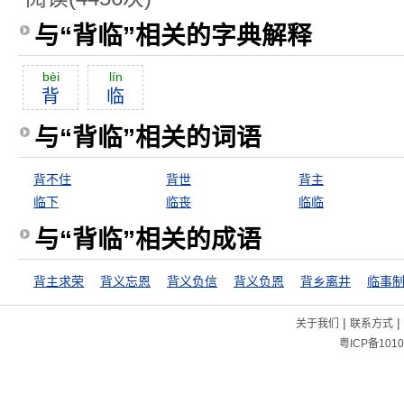
与“背临”相关的字典解释
bèi
lín
背
临
与“背临”相关的词语
背不住
背世
背主
临下
临丧
临临
与“背临”相关的成语
背主求荣
背义忘恩
背义负信
背义负恩
背乡离井
临事
|
|
关于我们
联系方式
粤ICP备1010