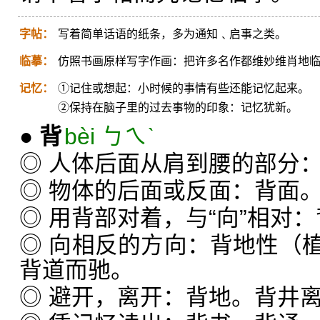
字帖：
写着简单话语的纸条，多为通知﹑启事之类。
临摹：
仿照书画原样写字作画：把许多名作都维妙维肖地
记忆：
①记住或想起：小时候的事情有些还能记忆起来。
②保持在脑子里的过去事物的印象：记忆犹新。
●
背
bèi ㄅㄟˋ
◎ 人体后面从肩到腰的部分
◎ 物体的后面或反面：背面
◎ 用背部对着，与“向”相对
◎ 向相反的方向：背地性（
背道而驰。
◎ 避开，离开：背地。背井