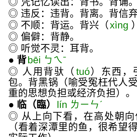
◎ 凭记忆读出：背书。背诵
◎ 违反：违背。背离。背信
◎ 不顺：背运。背兴（
xìng
◎ 偏僻：背静。
◎ 听觉不灵：耳背。
●
背
bēi ㄅㄟˉ
◎ 人用背驮（
tuó
）东西，
包。背黑锅（喻受冤枉代人
重的思想负担或经济负担）。
●
临
（臨）
lín ㄌㄧㄣˊ
◎ 从上向下看，在高处朝
（看着深潭里的鱼，很希望