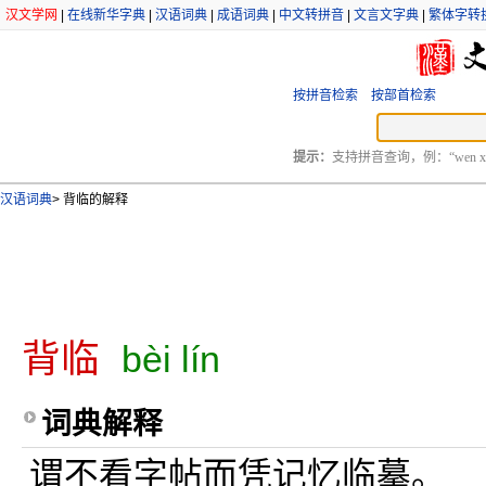
汉文学网
|
在线新华字典
|
汉语词典
|
成语词典
|
中文转拼音
|
文言文字典
|
繁体字转
按拼音检索
按部首检索
提示：
支持拼音查询，例：“wen xu
汉语词典
>
背临的解释
背临
bèi lín
词典解释
谓不看字帖而凭记忆临摹。