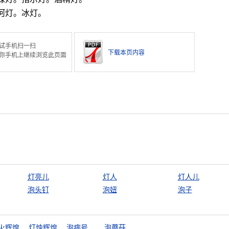
河灯。冰灯。
试手机扫一扫
下载本页内容
你手机上继续浏览此页面
灯亮儿
灯人
灯人儿
泡头钉
泡妞
泡子
火辉煌
灯烛辉煌
泡病号
泡蘑菇