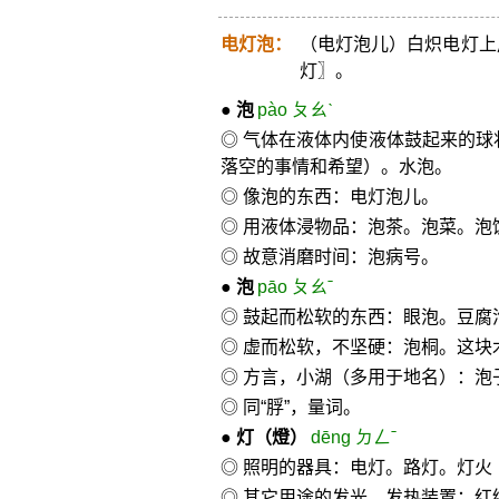
电灯泡：
（电灯泡儿）白炽电灯上
灯〗。
●
泡
pào ㄆㄠˋ
◎ 气体在液体内使液体鼓起来的球
落空的事情和希望）。水泡。
◎ 像泡的东西：电灯泡儿。
◎ 用液体浸物品：泡茶。泡菜。泡
◎ 故意消磨时间：泡病号。
●
泡
pāo ㄆㄠˉ
◎ 鼓起而松软的东西：眼泡。豆腐
◎ 虚而松软，不坚硬：泡桐。这块
◎ 方言，小湖（多用于地名）：泡
◎ 同“脬”，量词。
●
灯
（燈）
dēng ㄉㄥˉ
◎ 照明的器具：电灯。路灯。灯
◎ 其它用途的发光、发热装置：红