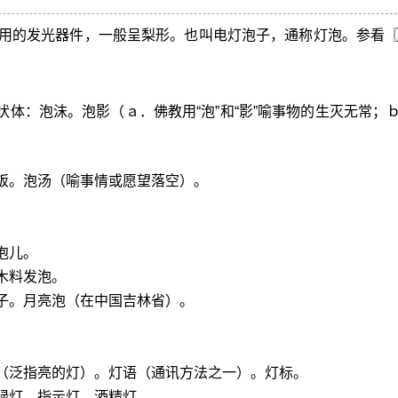
用的发光器件，一般呈梨形。也叫电灯泡子，通称灯泡。参看
状体：泡沫。泡影（ａ．佛教用“泡”和“影”喻事物的生灭无常；
饭。泡汤（喻事情或愿望落空）。
泡儿。
木料发泡。
子。月亮泡（在中国吉林省）。
火（泛指亮的灯）。灯语（通讯方法之一）。灯标。
绿灯。指示灯。酒精灯。