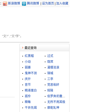
：
新浪微博
腾讯微博
|
设为首页
|
加入收藏
文?” ;“文?学”。
最近查询
红黑帽
过式
小动
隐冥
弱寡
濯缨沧浪
鬼神不测
锦城
庆抃
三亭
音节
党恶佑奸
精液蛋白
陪陵
孤伶
伯罗奔尼撒战争
睽睢
无所不用其极
干井先竭
摩乾轧坤