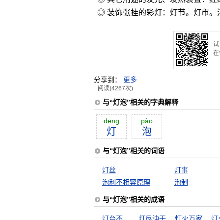
◎ 装饰张挂的彩灯：灯节。灯市。
试
在
分享到：
更多
阅读(4267次)
与“灯泡”相关的字典解释
dēng
pào
灯
泡
与“灯泡”相关的词语
灯丝
灯事
泡利不相容原理
泡制
与“灯泡”相关的成语
灯台不自照
灯尽油干
灯火万家
灯