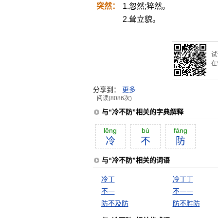
突然：
1.忽然;猝然。
2.耸立貌。
试
在
分享到：
更多
阅读(8086次)
与“冷不防”相关的字典解释
lĕng
bù
fáng
冷
不
防
与“冷不防”相关的词语
冷丁
冷丁丁
不一
不一一
防不及防
防不胜防