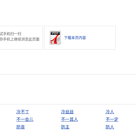
试手机扫一扫
下载本页内容
你手机上继续浏览此页面
冷不丁
冷丝丝
冷人
不一会儿
不一其人
不一定
防丧
防主
防人