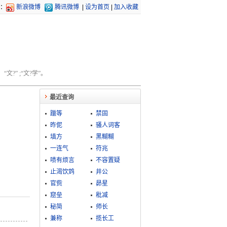
：
新浪微博
腾讯微博
|
设为首页
|
加入收藏
文?” ;“文?学”。
最近查询
躐等
禁固
昨伲
骚人词客
填方
黑糊糊
一连气
符兆
啧有烦言
不容置疑
止渴饮鸩
井公
官赀
昴星
窟垒
秕减
秘简
师长
兼称
揽长工