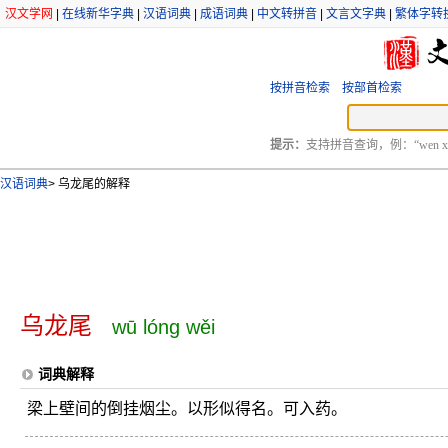
汉文学网
|
在线新华字典
|
汉语词典
|
成语词典
|
中文转拼音
|
文言文字典
|
繁体字转
按拼音检索
按部首检索
提示：
支持拼音查询，例：“wen xu
汉语词典
>
乌龙尾的解释
乌龙尾
wū lóng wěi
词典解释
梁上壁间的倒挂烟尘。以形似得名。可入药。