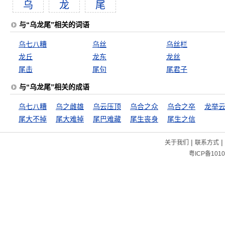
乌
龙
尾
与“乌龙尾”相关的词语
乌七八糟
乌丝
乌丝栏
龙丘
龙东
龙丝
尾击
尾句
尾君子
与“乌龙尾”相关的成语
乌七八糟
乌之雌雄
乌云压顶
乌合之众
乌合之卒
龙举
尾大不掉
尾大难掉
尾巴难藏
尾生丧身
尾生之信
|
|
关于我们
联系方式
粤ICP备1010