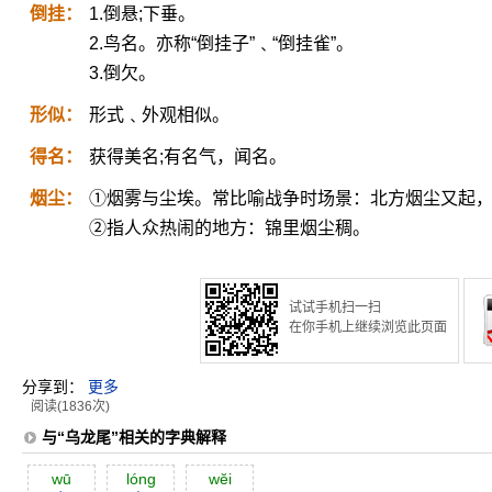
倒挂：
1.倒悬;下垂。
2.鸟名。亦称“倒挂子”﹑“倒挂雀”。
3.倒欠。
形似：
形式﹑外观相似。
得名：
获得美名;有名气，闻名。
烟尘：
①烟雾与尘埃。常比喻战争时场景：北方烟尘又起
②指人众热闹的地方：锦里烟尘稠。
试试手机扫一扫
在你手机上继续浏览此页面
分享到：
更多
阅读(1836次)
与“乌龙尾”相关的字典解释
wū
lóng
wĕi