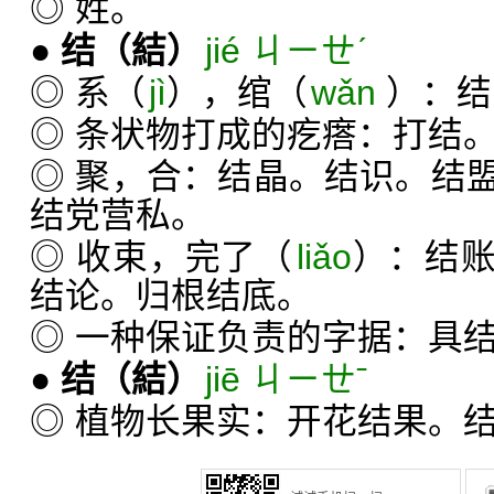
◎ 姓。
●
结
（結）
jié ㄐㄧㄝˊ
◎ 系（
jì
），绾（
wǎn
）：结
◎ 条状物打成的疙瘩：打结
◎ 聚，合：结晶。结识。结
结党营私。
◎ 收束，完了（
liǎo
）：结
结论。归根结底。
◎ 一种保证负责的字据：具
●
结
（結）
jiē ㄐㄧㄝˉ
◎ 植物长果实：开花结果。