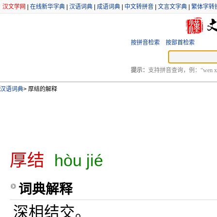
汉文学网
|
在线新华字典
|
汉语词典
|
成语词典
|
中文转拼音
|
文言文字典
|
繁体字转
按拼音检索
按部首检索
提示：
支持拼音查询，例：“wen xu
汉语词典
>
厚结的解释
厚结
hòu jié
词典解释
深相结交。