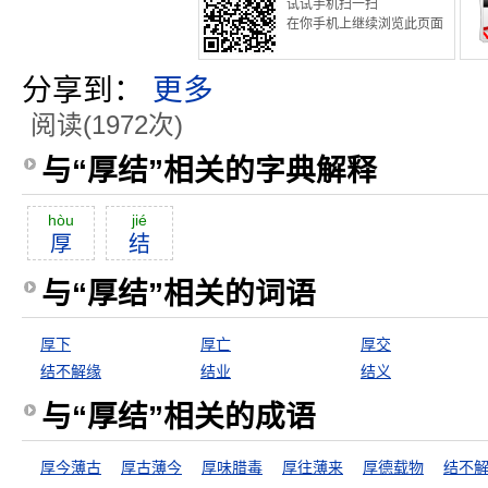
试试手机扫一扫
在你手机上继续浏览此页面
分享到：
更多
阅读(1972次)
与“厚结”相关的字典解释
hòu
jié
厚
结
与“厚结”相关的词语
厚下
厚亡
厚交
结不解缘
结业
结义
与“厚结”相关的成语
厚今薄古
厚古薄今
厚味腊毒
厚往薄来
厚德载物
结不