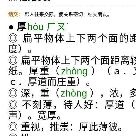
结交：
跟人往来交际，使关系密切：结交朋友。
●
厚
hòu ㄏㄡˋ
◎ 扁平物体上下两个面的
度）。
◎ 扁平物体上下两个面距离较
纸。厚重（
zhòng
）（ａ．
ｃ．厚道而庄重）。
◎ 深，重（
zhòng
），浓，
◎ 不刻薄，待人好：厚道（
声）。宽厚。
◎ 重视，推崇：厚此薄彼。