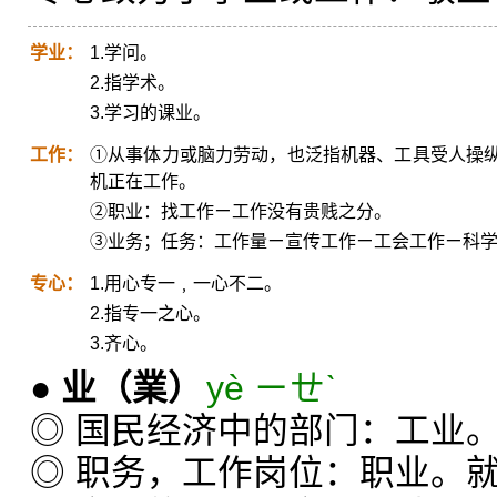
学业：
1.学问。
2.指学术。
3.学习的课业。
工作：
①从事体力或脑力劳动，也泛指机器、工具受人操
机正在工作。
②职业：找工作ㄧ工作没有贵贱之分。
③业务；任务：工作量ㄧ宣传工作ㄧ工会工作ㄧ科
专心：
1.用心专一﹐一心不二。
2.指专一之心。
3.齐心。
●
业
（業）
yè ㄧㄝˋ
◎ 国民经济中的部门：工业
◎ 职务，工作岗位：职业。