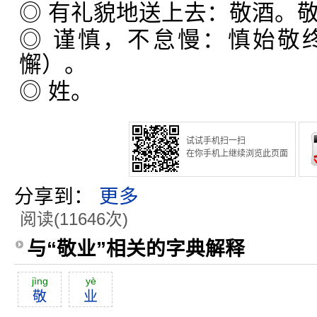
◎ 有礼貌地送上去：敬酒。
◎ 谨慎，不怠慢：慎始敬
懈）。
◎ 姓。
试试手机扫一扫
在你手机上继续浏览此页面
分享到：
更多
阅读(11646次)
与“敬业”相关的字典解释
jìng
yè
敬
业