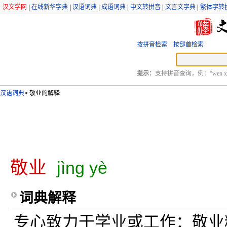
汉文学网
|
在线新华字典
|
汉语词典
|
成语词典
|
中文转拼音
|
文言文字典
|
繁体字转
按拼音检索
按部首检索
提示：
支持拼音查询，例：“wen xu
汉语词典
>
敬业的解释
敬业
jìng yè
词典解释
专心致力于学业或工作：敬业