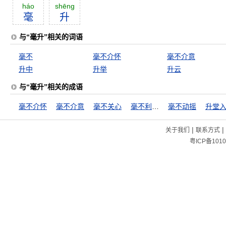
háo
shēng
毫
升
与“毫升”相关的词语
毫不
毫不介怀
毫不介意
升中
升举
升云
与“毫升”相关的成语
毫不介怀
毫不介意
毫不关心
毫不利己，专门利人
毫不动摇
升堂
|
|
关于我们
联系方式
粤ICP备1010