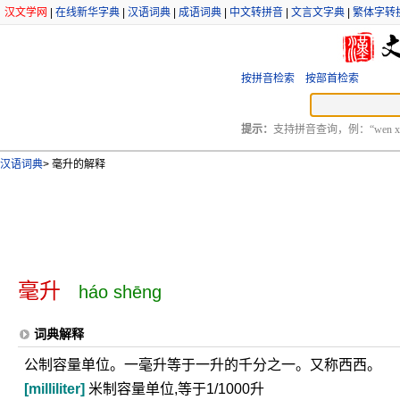
汉文学网
|
在线新华字典
|
汉语词典
|
成语词典
|
中文转拼音
|
文言文字典
|
繁体字转
按拼音检索
按部首检索
提示：
支持拼音查询，例：“wen xu
汉语词典
>
毫升的解释
毫升
háo shēng
词典解释
公制容量单位。一毫升等于一升的千分之一。又称西西。
[milliliter]
米制容量单位,等于1/1000升