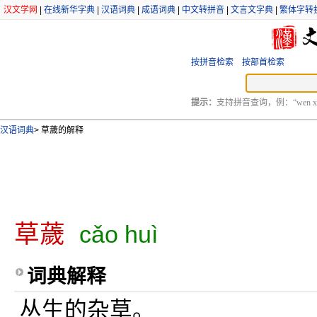
汉文学网
|
在线新华字典
|
汉语词典
|
成语词典
|
中文转拼音
|
文言文字典
|
繁体字转
按拼音检索
按部首检索
提示：
支持拼音查询，例：“wen xu
汉语词典
>
草薉的解释
草薉
cǎo huì
词典解释
丛生的杂草。