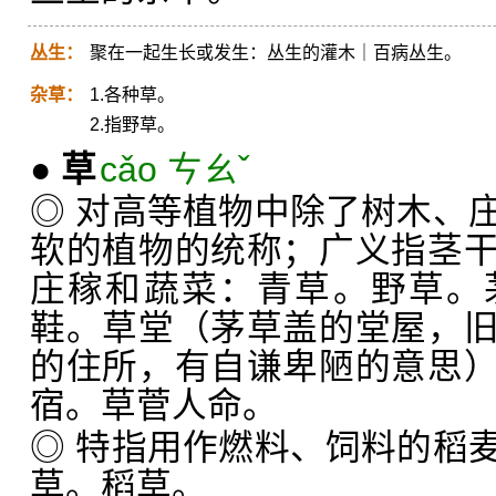
丛生：
聚在一起生长或发生：丛生的灌木｜百病丛生。
杂草：
1.各种草。
2.指野草。
●
草
cǎo ㄘㄠˇ
◎ 对高等植物中除了树木、
软的植物的统称；广义指茎
庄稼和蔬菜：青草。野草。
鞋。草堂（茅草盖的堂屋，
的住所，有自谦卑陋的意思
宿。草菅人命。
◎ 特指用作燃料、饲料的稻
草。稻草。