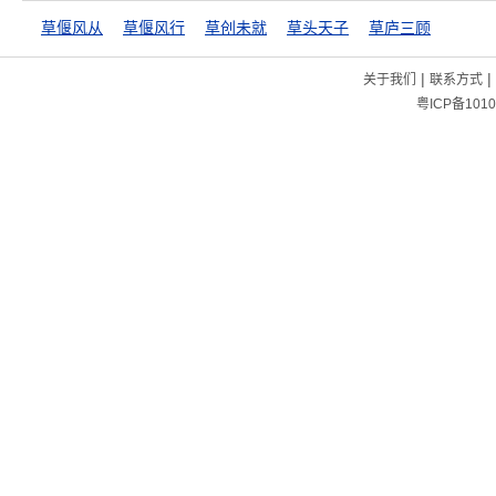
草偃风从
草偃风行
草创未就
草头天子
草庐三顾
|
|
关于我们
联系方式
粤ICP备1010