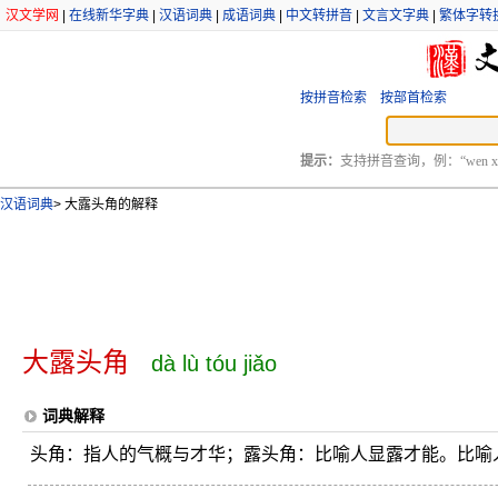
汉文学网
|
在线新华字典
|
汉语词典
|
成语词典
|
中文转拼音
|
文言文字典
|
繁体字转
按拼音检索
按部首检索
提示：
支持拼音查询，例：“wen xu
汉语词典
>
大露头角的解释
大露头角
dà lù tóu jiǎo
词典解释
头角：指人的气概与才华；露头角：比喻人显露才能。比喻