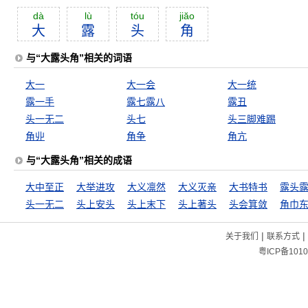
dà
lù
tóu
jiăo
大
露
头
角
与“大露头角”相关的词语
大一
大一会
大一统
露一手
露七露八
露丑
头一无二
头七
头三脚难踢
角丱
角争
角亢
与“大露头角”相关的成语
大中至正
大举进攻
大义凛然
大义灭亲
大书特书
露头
头一无二
头上安头
头上末下
头上著头
头会箕敛
角巾
|
|
关于我们
联系方式
粤ICP备1010