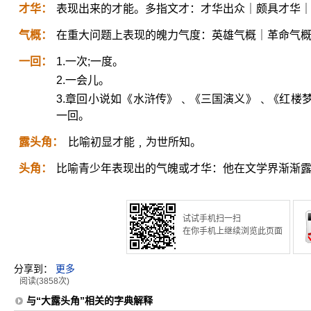
才华：
表现出来的才能。多指文才：才华出众｜颇具才华
气概：
在重大问题上表现的魄力气度：英雄气概｜革命气
一回：
1.一次;一度。
2.一会儿。
3.章回小说如《水浒传》﹑《三国演义》﹑《红楼
一回。
露头角：
比喻初显才能﹐为世所知。
头角：
比喻青少年表现出的气魄或才华：他在文学界渐渐
试试手机扫一扫
在你手机上继续浏览此页面
分享到：
更多
阅读(3858次)
与“大露头角”相关的字典解释