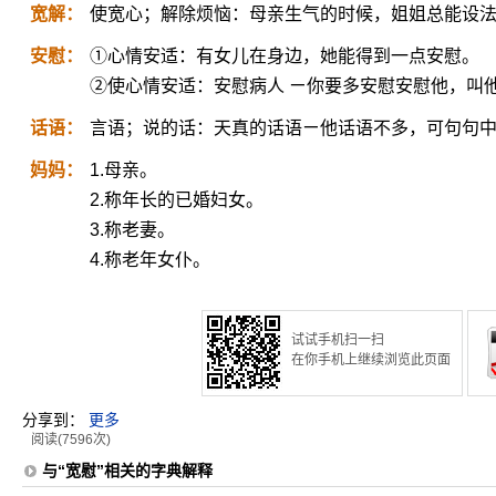
宽解：
使宽心；解除烦恼：母亲生气的时候，姐姐总能设
安慰：
①心情安适：有女儿在身边，她能得到一点安慰。
②使心情安适：安慰病人 ㄧ你要多安慰安慰他，叫
话语：
言语；说的话：天真的话语ㄧ他话语不多，可句句
妈妈：
1.母亲。
2.称年长的已婚妇女。
3.称老妻。
4.称老年女仆。
试试手机扫一扫
在你手机上继续浏览此页面
分享到：
更多
阅读(7596次)
与“宽慰”相关的字典解释