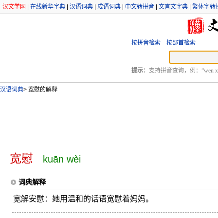
汉文学网
|
在线新华字典
|
汉语词典
|
成语词典
|
中文转拼音
|
文言文字典
|
繁体字转
按拼音检索
按部首检索
提示：
支持拼音查询，例：“wen xu
汉语词典
>
宽慰的解释
宽慰
kuān wèi
词典解释
宽解安慰：她用温和的话语宽慰着妈妈。