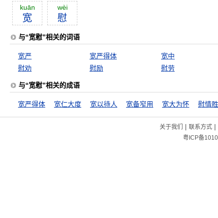
kuān
wèi
宽
慰
与“宽慰”相关的词语
宽严
宽严得体
宽中
慰劝
慰励
慰劳
与“宽慰”相关的成语
宽严得体
宽仁大度
宽以待人
宽备窄用
宽大为怀
慰情
|
|
关于我们
联系方式
粤ICP备1010