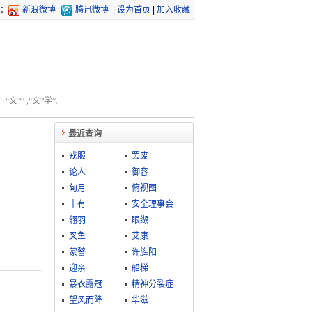
：
新浪微博
腾讯微博
|
设为首页
|
加入收藏
文?” ;“文?学”。
最近查询
戎服
罢废
论人
御容
旬月
俯视图
丰有
安全理事会
翎羽
眼缬
叉鱼
艾康
蒙瞽
许旌阳
迎亲
船梯
暴衣露冠
精神分裂症
望风而降
华滋