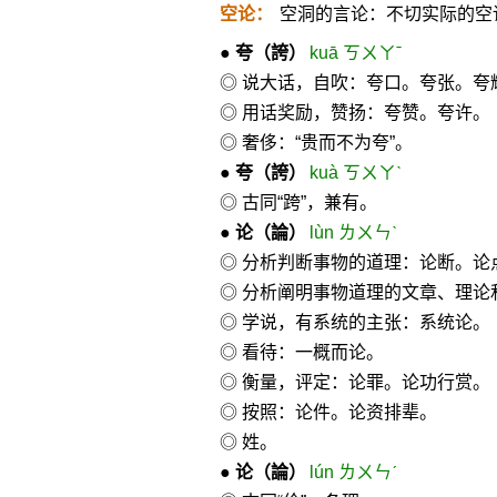
空论：
空洞的言论：不切实际的空
●
夸
（誇）
kuā ㄎㄨㄚˉ
◎ 说大话，自吹：夸口。夸张。夸
◎ 用话奖励，赞扬：夸赞。夸许。
◎ 奢侈：“贵而不为夸”。
●
夸
（誇）
kuà ㄎㄨㄚˋ
◎ 古同“跨”，兼有。
●
论
（論）
lùn ㄌㄨㄣˋ
◎ 分析判断事物的道理：论断。
◎ 分析阐明事物道理的文章、理论
◎ 学说，有系统的主张：系统论。
◎ 看待：一概而论。
◎ 衡量，评定：论罪。论功行赏。
◎ 按照：论件。论资排辈。
◎ 姓。
●
论
（論）
lún ㄌㄨㄣˊ