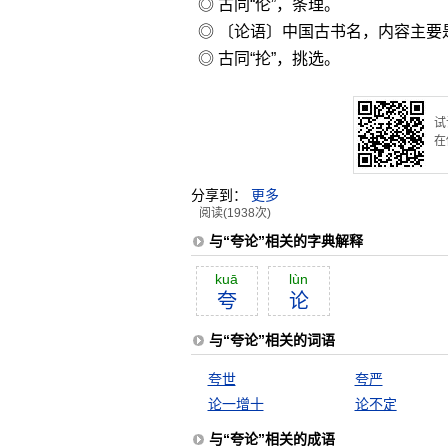
◎ 古同“伦”，条理。
◎ 〔论语〕中国古书名，内容主要
◎ 古同“抡”，挑选。
试
在
分享到：
更多
阅读(1938次)
与“夸论”相关的字典解释
kuā
lùn
夸
论
与“夸论”相关的词语
夸世
夸严
论一增十
论不定
与“夸论”相关的成语