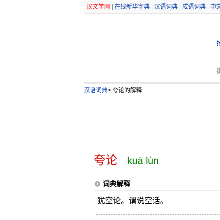
汉文学网
|
在线新华字典
|
汉语词典
|
成语词典
|
中
汉语词典
>
夸论的解释
夸论
kuā lùn
词典解释
犹空论。谓说空话。