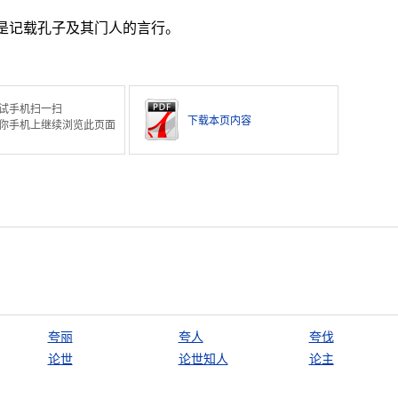
是记载孔子及其门人的言行。
试手机扫一扫
下载本页内容
你手机上继续浏览此页面
夸丽
夸人
夸伐
论世
论世知人
论主