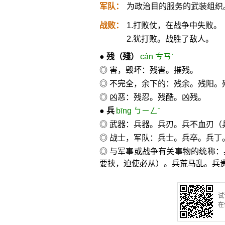
军队：
为政治目的服务的武装组织
战败：
1.打败仗，在战争中失败。
2.犹打败。战胜了敌人。
●
残
（殘）
cán ㄘㄢˊ
◎ 害，毁坏：残害。摧残。
◎ 不完全，余下的：残余。残阳。
◎ 凶恶：残忍。残酷。凶残。
●
兵
bīng ㄅㄧㄥˉ
◎ 武器：兵器。兵刃。兵不血刃
◎ 战士，军队：兵士。兵卒。兵丁
◎ 与军事或战争有关事物的统称
要挟，迫使必从）。兵荒马乱。兵
试
在