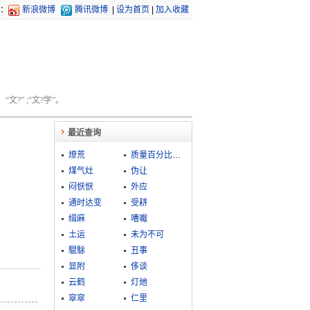
：
新浪微博
腾讯微博
|
设为首页
|
加入收藏
文?” ;“文?学”。
最近查询
燎荒
质量百分比浓度
煤气灶
伪让
闷恹恹
外应
通时达变
受耕
缉麻
嘈囐
土运
未为不可
騉駼
丑事
显附
侈谈
云鹤
灯灺
窣窣
仁里