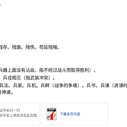
。
残存。残废。残佚。苟延残喘。
（兵器上面没有沾血，指不经过战斗而取得胜利）。
。兵戎相见（指武装冲突）。
：兵法。兵家。兵机。兵衅（战争的争端）。兵书。兵谏（进谏
贵神速。
试手机扫一扫
下载本页内容
你手机上继续浏览此页面