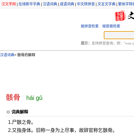
汉文学网
|
在线新华字典
|
汉语词典
|
成语词典
|
中文转拼音
|
文言文字典
|
繁体字转
按拼音检索
按部首检索
提示：
支持拼音查询，例：“wen xu
汉语词典
>
骸骨的解释
骸骨
hái gǔ
词典解释
1.尸骸之骨。
2.又指身体。旧称一身为上尽事，故辞官称乞骸骨。