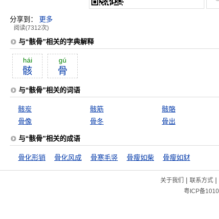
分享到：
更多
阅读(7312次)
与“骸骨”相关的字典解释
hái
gú
骸
骨
与“骸骨”相关的词语
骸炭
骸筋
骸骼
骨像
骨冬
骨出
与“骸骨”相关的成语
骨化形销
骨化风成
骨寒毛竖
骨瘦如柴
骨瘦如豺
|
|
关于我们
联系方式
粤ICP备1010