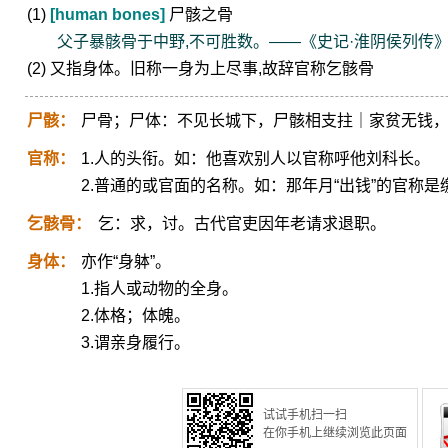
(1)
[human bones]
尸骸之骨
父子暴骸骨于中野,不可胜数。——《史记·淮阴侯列传
(2) 又指身体。旧称一身为上尽事,故辞官称乞骸骨
尸骸：
尸骨；尸体：不见长城下，尸骸相支拄｜家贫无钱
官称：
1.人的头衔。如：他喜欢别人以官称呼他刘科长。
2.普通的或官面的名称。如：那年月“出钱”的官称是
乞骸骨：
乞：求，讨。古代官吏因年老请求退职。
身体：
亦作“身躰”。
1.指人或动物的全身。
2.体格；体魄。
3.谓亲身履行。
试试手机扫一扫
在你手机上继续浏览此页面