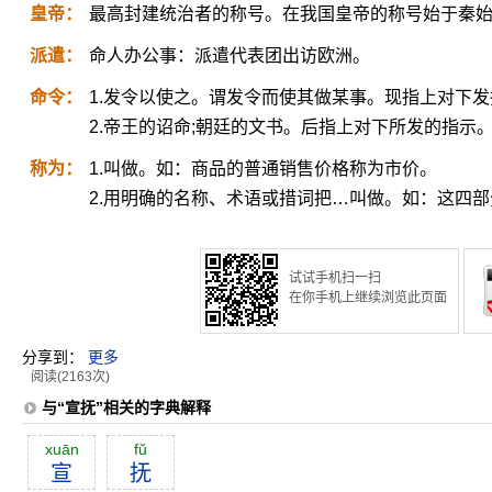
皇帝：
最高封建统治者的称号。在我国皇帝的称号始于秦
派遣：
命人办公事：派遣代表团出访欧洲。
命令：
1.发令以使之。谓发令而使其做某事。现指上对下
2.帝王的诏命;朝廷的文书。后指上对下所发的指示
称为：
1.叫做。如：商品的普通销售价格称为市价。
2.用明确的名称、术语或措词把…叫做。如：这四部分
试试手机扫一扫
在你手机上继续浏览此页面
分享到：
更多
阅读(2163次)
与“宣抚”相关的字典解释
xuān
fŭ
宣
抚