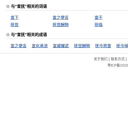
与“宣抚”相关的词语
宣下
宣之使言
宣于
抚世
抚世酬物
抚临
与“宣抚”相关的成语
宣之使言
宣化承流
宣威耀武
抚世酬物
抚今思昔
抚今
|
|
关于我们
联系方式
粤ICP备1010