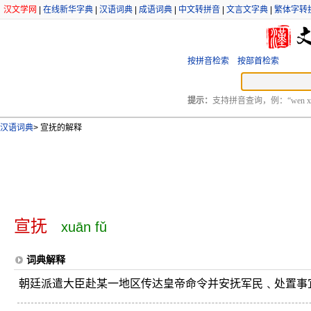
汉文学网
|
在线新华字典
|
汉语词典
|
成语词典
|
中文转拼音
|
文言文字典
|
繁体字转
按拼音检索
按部首检索
提示：
支持拼音查询，例：“wen xu
汉语词典
>
宣抚的解释
宣抚
xuān fǔ
词典解释
朝廷派遣大臣赴某一地区传达皇帝命令并安抚军民﹑处置事宜