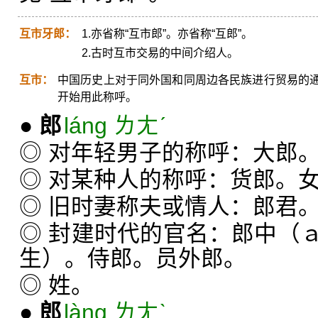
互市牙郎：
1.亦省称“互市郎”。亦省称“互郎”。
2.古时互市交易的中间介绍人。
互市：
中国历史上对于同外国和同周边各民族进行贸易的
开始用此称呼。
●
郎
láng ㄌㄤˊ
◎ 对年轻男子的称呼：大郎
◎ 对某种人的称呼：货郎。
◎ 旧时妻称夫或情人：郎君
◎ 封建时代的官名：郎中（
生）。侍郎。员外郎。
◎ 姓。
●
郎
làng ㄌㄤˋ