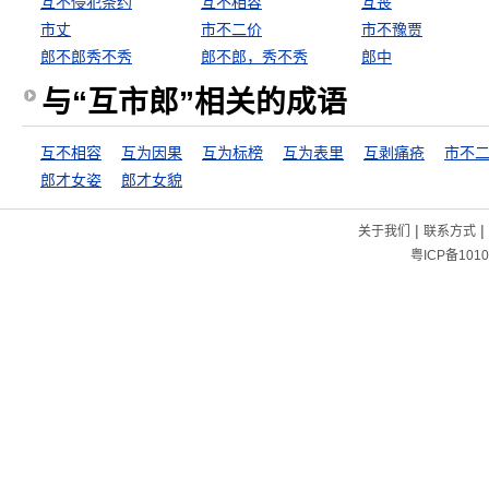
互不侵犯条约
互不相容
互丧
市丈
市不二价
市不豫贾
郎不郎秀不秀
郎不郎，秀不秀
郎中
与“互市郎”相关的成语
互不相容
互为因果
互为标榜
互为表里
互剥痛疮
市不
郎才女姿
郎才女貌
|
|
关于我们
联系方式
粤ICP备1010