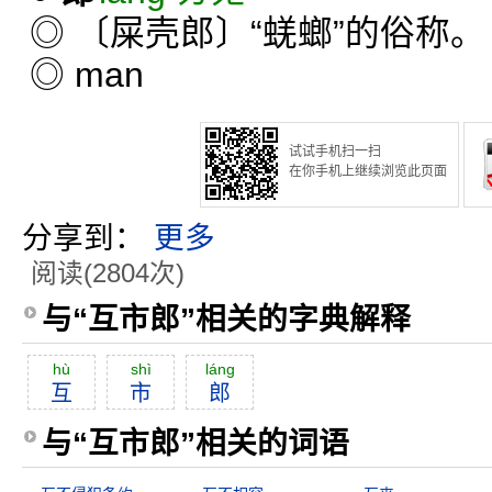
◎ 〔屎壳郎〕“蜣螂”的俗称。
◎ man
试试手机扫一扫
在你手机上继续浏览此页面
分享到：
更多
阅读(2804次)
与“互市郎”相关的字典解释
hù
shì
láng
互
市
郎
与“互市郎”相关的词语