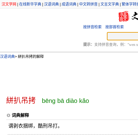
汉文学网
|
在线新华字典
|
汉语词典
|
成语词典
|
中文转拼音
|
文言文字典
|
繁体字转
按拼音检索
按部首检索
提示：
支持拼音查询，例：“wen xu
汉语词典
>
絣扒吊拷的解释
絣扒吊拷
bēng bā diào kǎo
词典解释
谓剥衣捆绑，酷刑吊打。