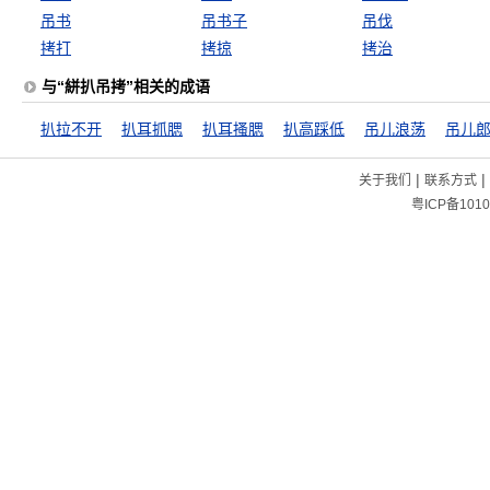
吊书
吊书子
吊伐
拷打
拷掠
拷治
与“絣扒吊拷”相关的成语
扒拉不开
扒耳抓腮
扒耳搔腮
扒高踩低
吊儿浪荡
吊儿
|
|
关于我们
联系方式
粤ICP备1010