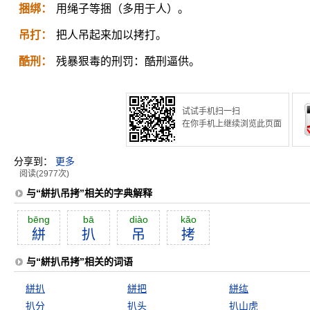
捆绑：
用绳子等捆（多用于人）。
吊打：
把人吊起来加以拷打。
酷刑：
残暴狠毒的刑罚：酷刑逼供。
试试手机扫一扫
在你手机上继续浏览此页面
分享到：
更多
阅读(2977次)
与“絣扒吊拷”相关的字典解释
bēng
bā
diào
kăo
絣
扒
吊
拷
与“絣扒吊拷”相关的词语
絣扒
絣把
絣纮
扒分
扒头
扒山虎