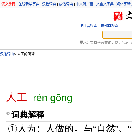
汉文学网
|
在线新华字典
|
汉语词典
|
成语词典
|
中文转拼音
|
文言文字典
|
繁体字转
按拼音检索
按部首检索
提示：
支持拼音查询，例：“wen xu
汉语词典
>
人工的解释
人工
rén gōng
词典解释
①人为；人做的。与“自然”、