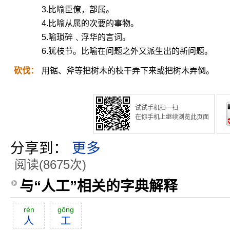
3.比喻臣僚，部属。
4.比喻从属的次要的事物。
5.喻琐碎﹑浮华的言词。
6.犹枝节。比喻在问题之外又派生出的新问题。
砍伐：
用锯、斧等把树木的枝干弄下来或把树木弄倒。
试试手机扫一扫
在你手机上继续浏览此页面
分享到：
更多
阅读(8675次)
与“人工”相关的字典解释
rén
gōng
人
工