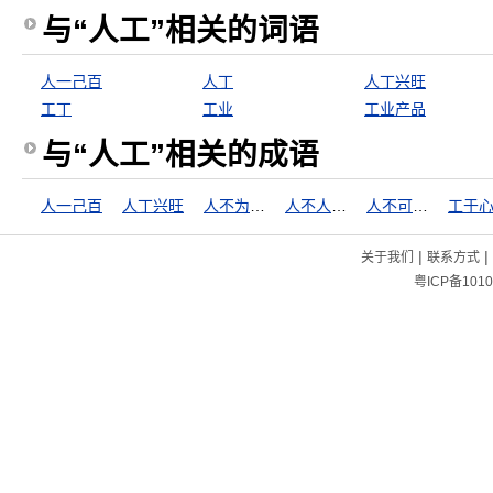
与“人工”相关的词语
人一己百
人丁
人丁兴旺
工丁
工业
工业产品
与“人工”相关的成语
人一己百
人丁兴旺
人不为己，天诛地灭
人不人，鬼不鬼
人不可貌相
工于
|
|
关于我们
联系方式
粤ICP备1010