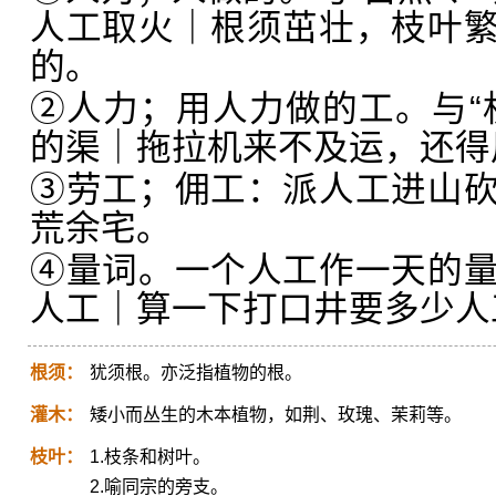
人工取火｜根须茁壮，枝叶
的。
②人力；用人力做的工。与“
的渠｜拖拉机来不及运，还得
③劳工；佣工：派人工进山
荒余宅。
④量词。一个人工作一天的
人工｜算一下打口井要多少人
根须：
犹须根。亦泛指植物的根。
灌木：
矮小而丛生的木本植物，如荆、玫瑰、茉莉等。
枝叶：
1.枝条和树叶。
2.喻同宗的旁支。