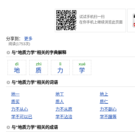
试试手机扫一扫
在你手机上继续浏览此页面
分享到：
更多
阅读(1753次)
与“地质力学”相关的字典解释
dì
zhì
lì
xué
地
质
力
学
与“地质力学”相关的词语
地一
地丁
地上
质买
质人
质仁
力不从心
力不从愿
力不副心
学不可以已
学不沾洽
学不躐等
与“地质力学”相关的成语