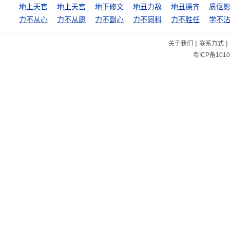
地上天官
地上天宫
地下修文
地丑力敌
地丑德齐
质伛
力不从心
力不从愿
力不副心
力不同科
力不胜任
学不
|
|
关于我们
联系方式
粤ICP备1010