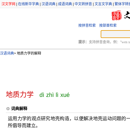
汉文学网
|
在线新华字典
|
汉语词典
|
成语词典
|
中文转拼音
|
文言文字典
|
繁体字转
按拼音检索
按部首检索
提示：
支持拼音查询，例：“wen xu
汉语词典
>
地质力学的解释
地质力学
dì zhì lì xué
词典解释
运用力学的观点研究地壳构造，以便解决地壳运动问题的
所倡导而建立。