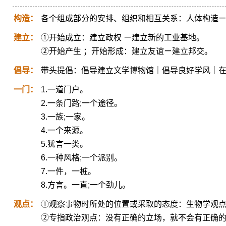
构造：
各个组成部分的安排、组织和相互关系：人体构造
建立：
①开始成立：建立政权 ㄧ建立新的工业基地。
②开始产生 ；开始形成：建立友谊ㄧ建立邦交。
倡导：
带头提倡：倡导建立文学博物馆｜倡导良好学风｜
一门：
1.一道门户。
2.一条门路;一个途径。
3.一族;一家。
4.一个来源。
5.犹言一类。
6.一种风格;一个派别。
7.一件，一桩。
8.方言。一直;一个劲儿。
观点：
①观察事物时所处的位置或采取的态度：生物学观
②专指政治观点：没有正确的立场，就不会有正确