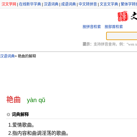
汉文学网
|
在线新华字典
|
汉语词典
|
成语词典
|
中文转拼音
|
文言文字典
|
繁体字转
按拼音检索
按部首检索
提示：
支持拼音查询，例：“wen xu
汉语词典
>
艳曲的解释
艳曲
yàn qǔ
词典解释
1.爱情歌曲。
2.指内容和曲调淫荡的歌曲。