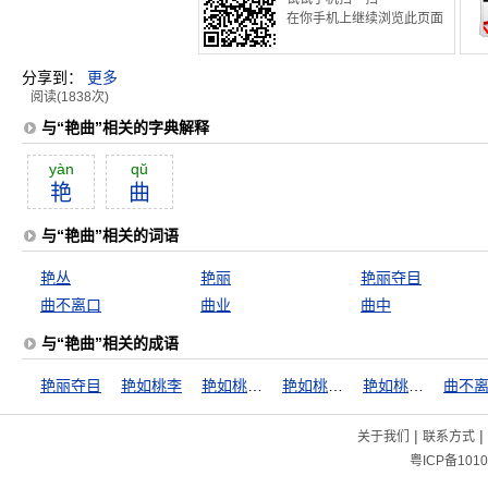
在你手机上继续浏览此页面
分享到：
更多
阅读(1838次)
与“艳曲”相关的字典解释
yàn
qŭ
艳
曲
与“艳曲”相关的词语
艳丛
艳丽
艳丽夺目
曲不离口
曲业
曲中
与“艳曲”相关的成语
艳丽夺目
艳如桃李
艳如桃李，冷如霜雪
艳如桃李，冷若冰霜
艳如桃李，凛若冰霜
曲不
|
|
关于我们
联系方式
粤ICP备1010