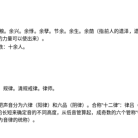
余粮。余兴。余悸。余孽。节余。余生。余荫（指前人的遗泽，
的力量可以使出来）。
数：十余人。
。规律。清规戒律。律师。
把声音分为六律（阳律）和六品（阴律）。合称“十二律”：律吕
长短来确定音的不同高度，从低音管算起，成奇数的六个管称“
作为音律的统称）。