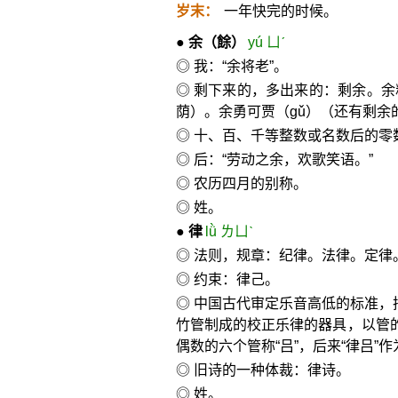
岁末：
一年快完的时候。
●
余
（餘）
yú ㄩˊ
◎ 我：“余将老”。
◎ 剩下来的，多出来的：剩余。
荫）。余勇可贾（gǔ）（还有剩余
◎ 十、百、千等整数或名数后的零
◎ 后：“劳动之余，欢歌笑语。”
◎ 农历四月的别称。
◎ 姓。
●
律
lǜ ㄌㄩˋ
◎ 法则，规章：纪律。法律。定律
◎ 约束：律己。
◎ 中国古代审定乐音高低的标准，
竹管制成的校正乐律的器具，以管的
偶数的六个管称“吕”，后来“律吕”
◎ 旧诗的一种体裁：律诗。
◎ 姓。