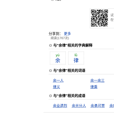
试
在
分享到：
更多
阅读(1767次)
与“余律”相关的字典解释
yú
lǜ
余
律
与“余律”相关的词语
余一人
余一余三
律义
律乘
与“余律”相关的成语
余业遗烈
余光分人
余勇可贾
余