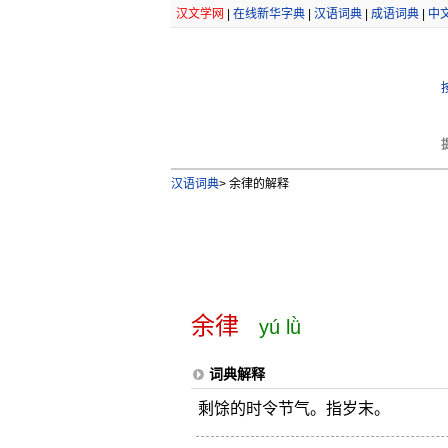
汉文学网
|
在线新华字典
|
汉语词典
|
成语词典
|
中
汉语词典
>
余律的解释
余律
yú lǜ
词典解释
剩馀的时令节气。指岁末。