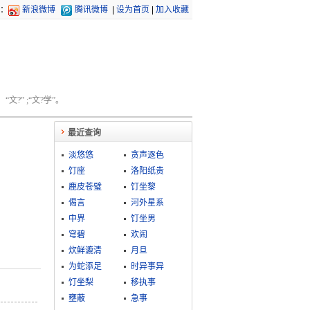
：
新浪微博
腾讯微博
|
设为首页
|
加入收藏
文?” ;“文?学”。
最近查询
淡悠悠
贪声逐色
饤座
洛阳纸贵
鹿皮苍璧
饤坐黎
偈言
河外星系
中界
饤坐男
穹碧
欢闹
炊鲜漉清
月旦
为蛇添足
时异事异
饤坐梨
移执事
壅蔽
急事