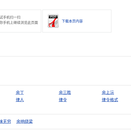
试手机扫一扫
下载本页内容
你手机上继续浏览此页面
余丁
余三胜
余上沅
律人
律令
律令格式
味无穷
余响绕梁