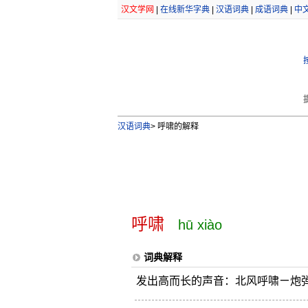
汉文学网
|
在线新华字典
|
汉语词典
|
成语词典
|
中
汉语词典
>
呼啸的解释
呼啸
hū xiào
词典解释
发出高而长的声音：北风呼啸ㄧ炮