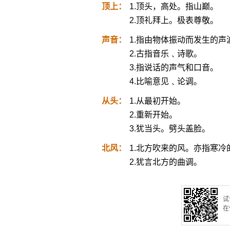
顶上：
1.顶头，高处。指山巅。
2.顶礼拜上。极表尊敬。
声音：
1.指由物体振动而发生的
2.古指音乐﹑诗歌。
3.指说话的声气和口音。
4.比喻意见﹑论调。
从头：
1.从最初开始。
2.重新开始。
3.犹当头。劈头盖脸。
北风：
1.北方吹来的风。亦指寒冷
2.犹言北方的曲调。
试
在