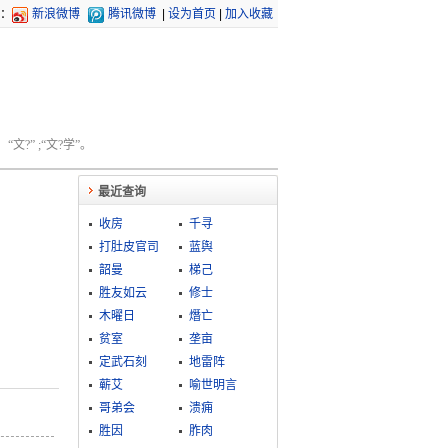
：
新浪微博
腾讯微博
|
设为首页
|
加入收藏
文?” ;“文?学”。
最近查询
收房
千寻
打肚皮官司
蓝舆
韶曼
梯己
胜友如云
修士
木曜日
熸亡
贫室
垄亩
定武石刻
地雷阵
蕲艾
喻世明言
哥弟会
溃痈
胜因
胙肉