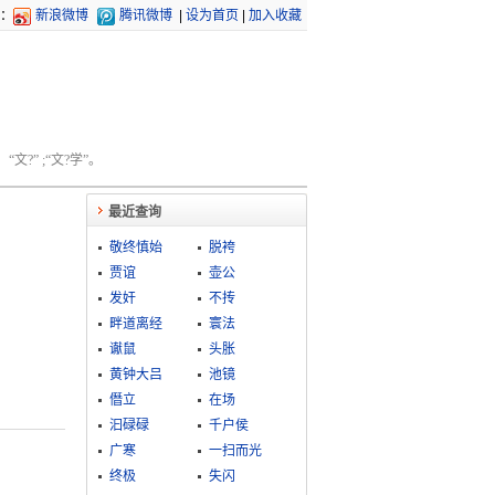
：
新浪微博
腾讯微博
|
设为首页
|
加入收藏
文?” ;“文?学”。
最近查询
敬终慎始
脱袴
贾谊
壶公
发奸
不抟
畔道离经
寰法
谳鼠
头胀
黄钟大吕
池镜
僭立
在场
汩碌碌
千户侯
广寒
一扫而光
终极
失闪