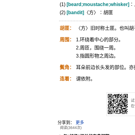
(1)
[beard;moustache;whisker]
∶
(2)
[bandit]
〈方〉∶胡匪
胡匪：
〈方〉旧时称土匪。也叫胡
周围：
1.环绕着中心的部分。
2.周匝，围绕一周。
3.指圆形物之周边。
鬓角：
耳朵前边长头发的部位。亦
连着：
谓依附。
试
在
分享到：
更多
阅读(3644次)