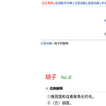
汉文学网
|
在线新华字典
|
汉语词典
|
成语词典
|
中
汉语词典
>
胡子的解释
胡子
hú zǐ
词典解释
①嘴周围和连着鬓角长的毛。
②〈方〉胡匪。