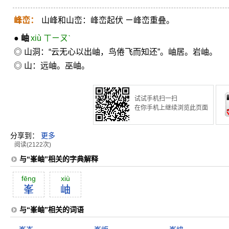
峰峦：
山峰和山峦：峰峦起伏 ㄧ峰峦重叠。
●
岫
xiù ㄒㄧㄡˋ
◎ 山洞：“云无心以出岫，鸟倦飞而知还”。岫居。岩岫。
◎ 山：远岫。巫岫。
试试手机扫一扫
在你手机上继续浏览此页面
分享到：
更多
阅读(2122次)
与“峯岫”相关的字典解释
fēng
xiù
峯
岫
与“峯岫”相关的词语