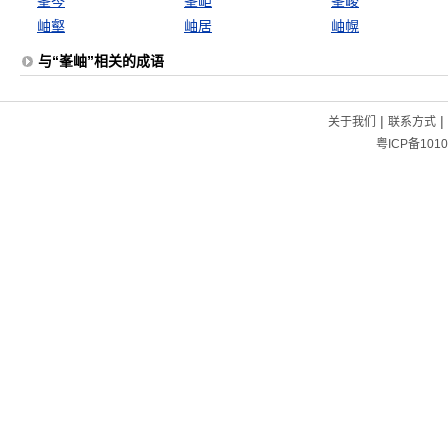
峯岑
峯岠
峯峻
岫壑
岫居
岫幌
与“峯岫”相关的成语
|
|
关于我们
联系方式
粤ICP备1010