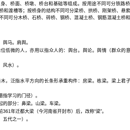
桥身、桥面、桥墩、桥台和基础等组成。按用途不同可分铁路桥
桥和渡槽等；按桥身的结构不同可分梁桥、拱桥、刚架桥、悬
不同可分木桥、石桥、砖桥、钢桥、混凝土桥、钢筋混凝土桥
：舆马。肩舆。
地位低微的人，亦用以指众人的：舆台。舆论。舆情（群众的
，风水）。
横木，泛指水平方向的长条形承重构件：房梁。栋梁。梁上君
借指学习的门径）。
起的部分：鼻梁。山梁。车梁。
361年迁都大梁（今河南省开封市）后，改称“梁”。
．五代之一）。