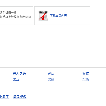
试手机扫一扫
下载本页内容
你手机上继续浏览此页面
舆人之诵
舆从
舆仗
梁丘
梁丽
梁倚
上君子
梁孟相敬