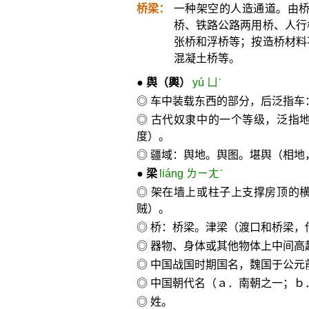
桥梁：
一种架空的人造通道。由
桥、铁路公路两用桥、人行
张桥和浮桥等；按造桥材料
混凝土桥等。
●
舆
（輿）
yú ㄩˊ
◎ 车中装载东西的部分，后泛指车
◎ 古代奴隶中的一个等级，泛指
度）。
◎ 疆域：舆地。舆图。堪舆（相地
●
梁
liáng ㄌㄧㄤˊ
◎ 架在墙上或柱子上支撑房顶的
贼）。
◎ 桥：桥梁。津梁（渡口和桥梁，
◎ 器物、身体或其他物体上中间高
◎ 中国战国时期国名，魏国于公元前
◎ 中国朝代名（ａ．南朝之一；ｂ
◎ 姓。