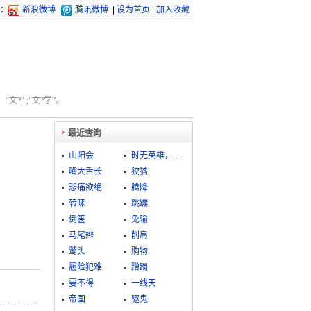
：
新浪微博
腾讯微博
|
设为首页
|
加入收藏
文?” ;“文?学”。
最近查询
山阳会
时无英雄，使竖子成名
嘴大舌长
狡獝
悲痛欲绝
腾降
转睐
跳蹦
倒箧
免输
马尾辫
削肩
鹫头
购物
履险犯难
蹭躅
要不得
一线天
帝国
驱鬼