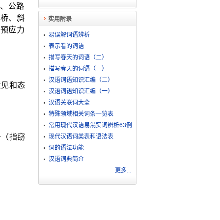
、公路
索桥、斜
实用附录
和预应力
易误解词语辨析
表示看的词语
描写春天的词语（二）
描写春天的词语（一）
汉语词语知识汇编（二）
意见和态
汉语词语知识汇编（一）
汉语关联词大全
特殊领域相关词条一览表
常用现代汉语易混实词辨析63例
子（指窃
现代汉语词类表和语法表
词的语法功能
汉语词典简介
更多...