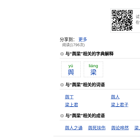
试
在
分享到：
更多
阅读(1796次)
与“舆梁”相关的字典解释
yú
liáng
舆
梁
与“舆梁”相关的词语
舆丁
舆人
梁上君
梁上君子
与“舆梁”相关的成语
舆人之诵
舆死扶伤
舆论哗然
梁