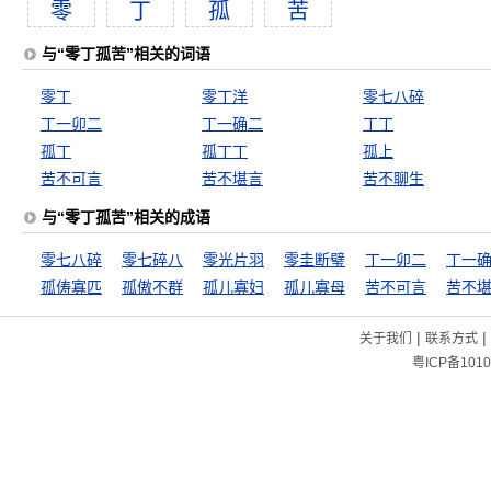
零
丁
孤
苦
与“零丁孤苦”相关的词语
零丁
零丁洋
零七八碎
丁一卯二
丁一确二
丁丁
孤丁
孤丁丁
孤上
苦不可言
苦不堪言
苦不聊生
与“零丁孤苦”相关的成语
零七八碎
零七碎八
零光片羽
零圭断璧
丁一卯二
丁一
孤俦寡匹
孤傲不群
孤儿寡妇
孤儿寡母
苦不可言
苦不
|
|
关于我们
联系方式
粤ICP备1010