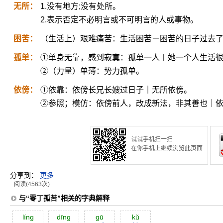
无所：
1.没有地方;没有处所。
2.表示否定不必明言或不可明言的人或事物。
困苦：
（生活上）艰难痛苦：生活困苦ㄧ困苦的日子过去
孤单：
①单身无靠，感到寂寞：孤单一人丨她一个人生活
②（力量）单薄：势力孤单。
依傍：
①依靠：依傍长兄长嫂过日子｜无所依傍。
②参照；模仿：依傍前人，改成新法，非其善也｜
试试手机扫一扫
在你手机上继续浏览此页面
分享到：
更多
阅读(4563次)
与“零丁孤苦”相关的字典解释
líng
dīng
gū
kŭ