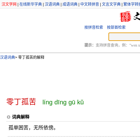
汉文学网
|
在线新华字典
|
汉语词典
|
成语词典
|
中文转拼音
|
文言文字典
|
繁体字转
按拼音检索
按部首检索
提示：
支持拼音查询，例：“wen xu
汉语词典
>
零丁孤苦的解释
零丁孤苦
líng dīng gū kǔ
词典解释
孤单困苦，无所依傍。