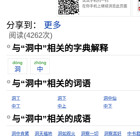
试试手机扫一扫
在你手机上继续浏览此页面
分享到：
更多
阅读(4262次)
与“洞中”相关的字典解释
dòng
zhōng
洞
中
与“洞中”相关的词语
洞丁
洞下
洞中仙
中丁
中上
中下
与“洞中”相关的成语
洞中肯綮
洞天福地
洞如观火
洞察一切
洞察其奸
中书