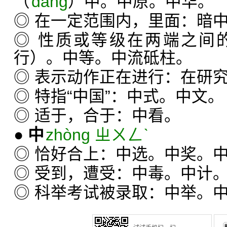
（
dàng
）中。中原。中华。
◎ 在一定范围内，里面：暗
◎ 性质或等级在两端之间
行）。中等。中流砥柱。
◎ 表示动作正在进行：在研
◎ 特指“中国”：中式。中文。
◎ 适于，合于：中看。
●
中
zhòng ㄓㄨㄥˋ
◎ 恰好合上：中选。中奖。
◎ 受到，遭受：中毒。中计
◎ 科举考试被录取：中举。