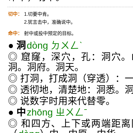
切中：
1.切要中肯。
2.犹言击中，准确说中。
命中：
射中或投中预定的目标。
●
洞
dòng ㄉㄨㄥˋ
◎ 窟窿，深穴，孔：洞穴
洞。洞府。洞天。
◎ 打洞，打成洞（穿透）：
◎ 透彻地，清楚地：洞悉。
◎ 说数字时用来代替零。
●
中
zhōng ㄓㄨㄥˉ
◎ 和四方、上下或两端距