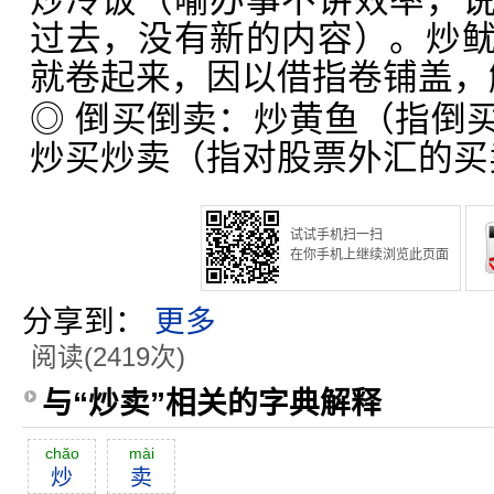
炒冷饭（喻办事不讲效率，
过去，没有新的内容）。炒
就卷起来，因以借指卷铺盖，
◎ 倒买倒卖：炒黄鱼（指倒
炒买炒卖（指对股票外汇的买
试试手机扫一扫
在你手机上继续浏览此页面
分享到：
更多
阅读(2419次)
与“炒卖”相关的字典解释
chăo
mài
炒
卖