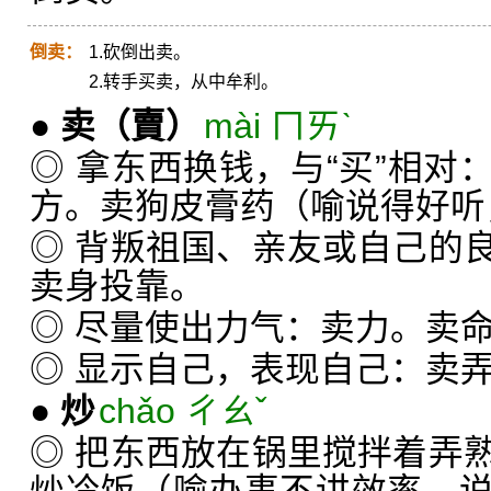
倒卖：
1.砍倒出卖。
2.转手买卖，从中牟利。
●
卖
（賣）
mài ㄇㄞˋ
◎ 拿东西换钱，与“买”相对
方。卖狗皮膏药（喻说得好听
◎ 背叛祖国、亲友或自己的
卖身投靠。
◎ 尽量使出力气：卖力。卖
◎ 显示自己，表现自己：卖
●
炒
chǎo ㄔㄠˇ
◎ 把东西放在锅里搅拌着弄