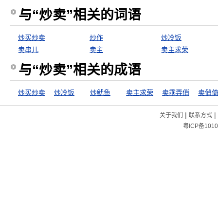
与“炒卖”相关的词语
炒买炒卖
炒作
炒冷饭
卖串儿
卖主
卖主求荣
与“炒卖”相关的成语
炒买炒卖
炒冷饭
炒鱿鱼
卖主求荣
卖乖弄俏
卖俏
|
|
关于我们
联系方式
粤ICP备1010