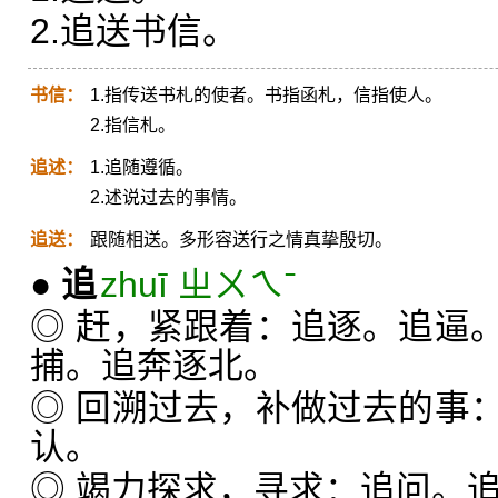
2.追送书信。
书信：
1.指传送书札的使者。书指函札，信指使人。
2.指信札。
追述：
1.追随遵循。
2.述说过去的事情。
追送：
跟随相送。多形容送行之情真挚殷切。
●
追
zhuī ㄓㄨㄟˉ
◎ 赶，紧跟着：追逐。追逼
捕。追奔逐北。
◎ 回溯过去，补做过去的事
认。
◎ 竭力探求，寻求：追问。