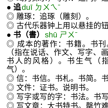
●
追
duī ㄉㄨㄟˉ
◎ 雕琢：追琢（雕刻）。
◎ 古代乐器钟上用以悬挂的
●
书
（書）
shū ㄕㄨˉ
◎ 成本的著作：书籍。书
（指在说话、作文、写字、
书人的风格）。书生气（
气）。
◎ 信：书信。书札。书简。
◎ 文件：证书。说明书。
◎ 写字或写的字：书法。书
◎ 写文章：大书特书。罄竹