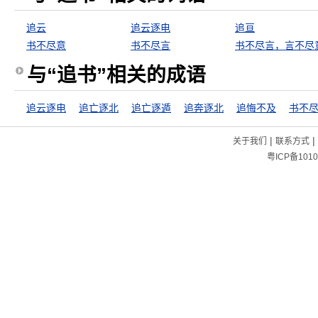
追云
追云逐电
追亘
书不尽意
书不尽言
书不尽言，言不尽
与“追书”相关的成语
追云逐电
追亡逐北
追亡逐遁
追奔逐北
追悔不及
书不
|
|
关于我们
联系方式
粤ICP备1010