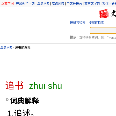
汉文学网
|
在线新华字典
|
汉语词典
|
成语词典
|
中文转拼音
|
文言文字典
|
繁体字转
按拼音检索
按部首检索
提示：
支持拼音查询，例：“wen xu
汉语词典
>
追书的解释
追书
zhuī shū
词典解释
1.追述。