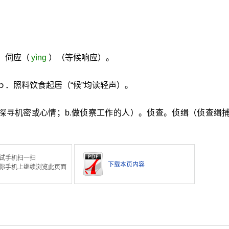
。伺应（
yìng
）（等候响应）。
ｂ．照料饮食起居（“候”均读轻声）。
中探寻机密或心情；b.做侦察工作的人）。侦查。侦缉（侦查缉
试手机扫一扫
下载本页内容
你手机上继续浏览此页面