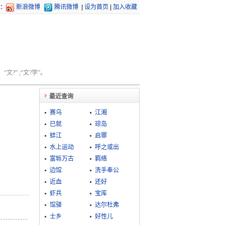
：
新浪微博
腾讯微博
|
设为首页
|
加入收藏
文?” ;“文?学”。
最近查询
赛乌
江湘
已就
琼岛
蚌江
启罪
水上运动
呼之或出
富轹万古
羁络
边馆
洗手奉公
近血
还好
虾兵
宝库
馆驿
达尔杜弗
士乡
好性儿