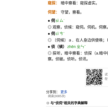
窥探：
暗中察看：窥探虚实。
伺望：
守望，察看。
●
伺
sì ㄙˋ
◎ 观察，侦候：窥伺。伺机。伺察
●
伺
cì ㄘˋ
◎ 〔伺候〕ａ．在人身边供使唤；
●
侦
（偵）
zhēn ㄓㄣˉ
◎ 探听，暗中察看：侦探（a.暗
察。侦破。侦听。侦讯。
试
在
分享到：
更多
阅读(3085次)
与“侦伺”相关的字典解释