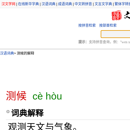
汉文学网
|
在线新华字典
|
汉语词典
|
成语词典
|
中文转拼音
|
文言文字典
|
繁体字转
按拼音检索
按部首检索
提示：
支持拼音查询，例：“wen xu
汉语词典
>
测候的解释
测候
cè hòu
词典解释
观测天文与气象。