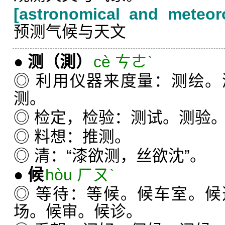
[astronomical and meteoro
预测气候与天文
●
测
（測）
cè ㄘㄜˋ
◎ 利用仪器来度量：测绘
测。
◎ 检定，检验：测试。测验
◎ 料想：推测。
◎ 清：“漆欲测，丝欲沈”。
●
候
hòu ㄏㄡˋ
◎ 等待：等候。候车室。
场。候审。候诊。