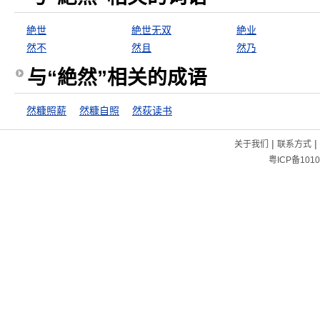
絶世
絶世无双
絶业
然不
然且
然乃
与“絶然”相关的成语
然糠照薪
然糠自照
然荻读书
|
|
关于我们
联系方式
粤ICP备1010