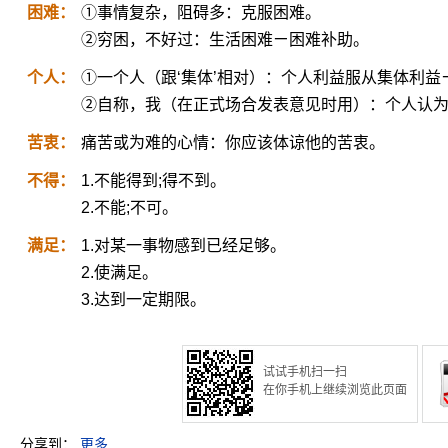
困难：
①事情复杂，阻碍多：克服困难。
②穷困，不好过：生活困难ㄧ困难补助。
个人：
①一个人（跟‘集体’相对）：个人利益服从集体利
②自称，我（在正式场合发表意见时用）：个人认
苦衷：
痛苦或为难的心情：你应该体谅他的苦衷。
不得：
1.不能得到;得不到。
2.不能;不可。
满足：
1.对某一事物感到已经足够。
2.使满足。
3.达到一定期限。
试试手机扫一扫
在你手机上继续浏览此页面
分享到：
更多