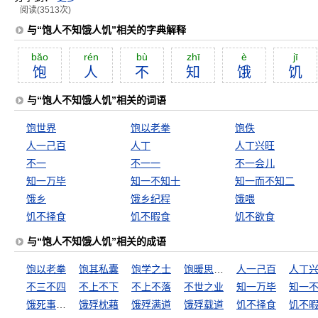
阅读(3513次)
与“饱人不知饿人饥”相关的字典解释
băo
rén
bù
zhī
è
jī
饱
人
不
知
饿
饥
与“饱人不知饿人饥”相关的词语
饱世界
饱以老拳
饱佚
人一己百
人丁
人丁兴旺
不一
不一一
不一会儿
知一万毕
知一不知十
知一而不知二
饿乡
饿乡纪程
饿喂
饥不择食
饥不暇食
饥不欲食
与“饱人不知饿人饥”相关的成语
饱以老拳
饱其私囊
饱学之士
饱暖思淫欲
人一己百
人丁
不三不四
不上不下
不上不落
不世之业
知一万毕
饿死事小，失节事大
饿殍枕藉
饿殍满道
饿殍载道
饥不择食
饥不