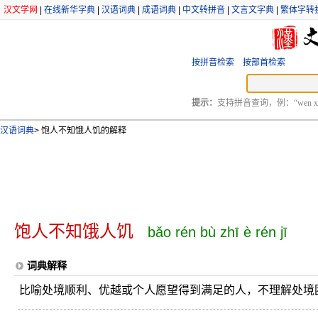
汉文学网
|
在线新华字典
|
汉语词典
|
成语词典
|
中文转拼音
|
文言文字典
|
繁体字转
按拼音检索
按部首检索
提示：
支持拼音查询，例：“wen xu
汉语词典
>
饱人不知饿人饥的解释
饱人不知饿人饥
bǎo rén bù zhī è rén jī
词典解释
比喻处境顺利、优越或个人愿望得到满足的人，不理解处境