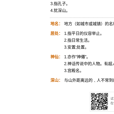
3.指孔子。
4.犹深山。
地名：
地方（如城市或城镇）的名
居处：
1.指平日的仪容举止。
2.指日常生活。
3.安置;处置。
神仙：
1.亦作“神僊”。
2.神话传说中的人物。有
3.宫殿名。
深山：
与山外距离远的﹑人不常到
试
在