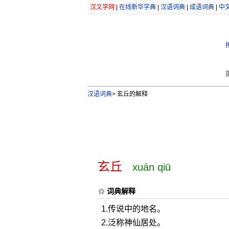
汉文学网
|
在线新华字典
|
汉语词典
|
成语词典
|
中
汉语词典
>
玄丘的解释
玄丘
xuán qiū
词典解释
1.传说中的地名。
2.泛称神仙居处。