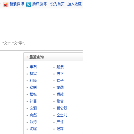
：
新浪微博
腾讯微博
|
设为首页
|
加入收藏
文?” ;“文?学”。
最近查询
丰石
起溲
枫实
鼓下
利喙
蛤子
骁鋭
龙勒
松标
昏敝
补苗
秘省
玄酒
昆仑奴
爽然
空空儿
浊污
严诛
沈昵
记録