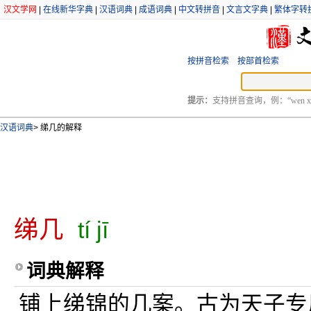
汉文学网
|
在线新华字典
|
汉语词典
|
成语词典
|
中文转拼音
|
文言文字典
|
繁体字转
按拼音检索
按部首检索
提示：
支持拼音查询，例：“wen xu
汉语词典
>
绨几的解释
绨几
tí jī
词典解释
铺上绨锦的几案。古为天子专