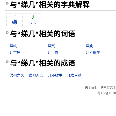
与“绨几”相关的字典解释
tí
jĭ
绨
几
与“绨几”相关的词语
绨帙
绨椠
绨纨
几丁质
几上肉
几不欲生
与“绨几”相关的成语
绨袍之义
绨袍恋恋
几不欲生
几次三番
|
|
关于我们
联系方式
粤ICP备1010