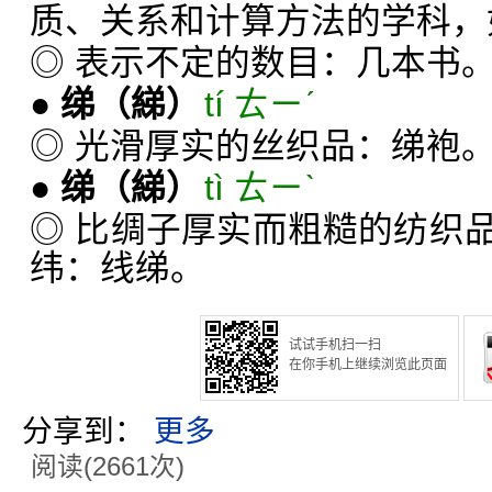
质、关系和计算方法的学科，
◎ 表示不定的数目：几本书
●
绨
（綈）
tí ㄊㄧˊ
◎ 光滑厚实的丝织品：绨袍
●
绨
（綈）
tì ㄊㄧˋ
◎ 比绸子厚实而粗糙的纺织
纬：线绨。
试试手机扫一扫
在你手机上继续浏览此页面
分享到：
更多
阅读(2661次)