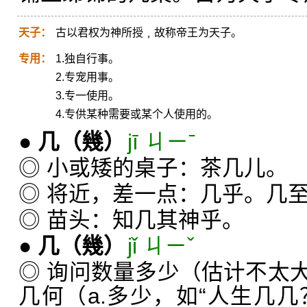
天子：
古以君权为神所授﹐故称帝王为天子。
专用：
1.独自行事。
2.专宠用事。
3.专一使用。
4.专供某种需要或某个人使用的。
●
几
（幾）
jī ㄐㄧˉ
◎ 小或矮的桌子：茶几儿。
◎ 将近，差一点：几乎。几
◎ 苗头：知几其神乎。
●
几
（幾）
jǐ ㄐㄧˇ
◎ 询问数量多少（估计不太
几何（a.多少，如“人生几几