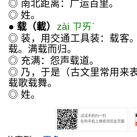
◎ 南北距离：广运百里。
◎ 姓。
●
载
（載）
zài ㄗㄞˋ
◎ 装，用交通工具装：载客
载。满载而归。
◎ 充满：怨声载道。
◎ 乃，于是（古文里常用来
载歌载舞。
◎ 姓。
试试手机扫一扫
在你手机上继续浏览此页面