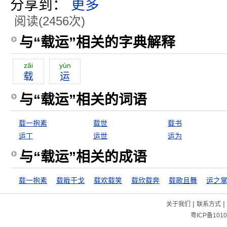
分享到：
更多
阅读(2456次)
与“载运”相关的字典解释
zăi
yùn
载
运
与“载运”相关的词语
载一抱素
载世
载书
运丁
运世
运为
与“载运”相关的成语
载一抱素
载戢干戈
载欢载笑
载欣载奔
载歌且舞
运之
|
|
关于我们
联系方式
粤ICP备1010