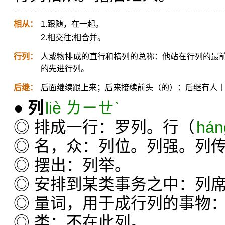
相从：
1.跟随，在一起。
2.相交往;相合并。
行列：
人或物排成的直行和横列的总称：他站在行列的最
的先进行列。
后继：
后面继续跟上来；后来接续前头（的）：后继有人
●
列
liè ㄌㄧㄝˋ
◎ 排成一行：罗列。行（
há
◎ 名，众：列位。列强。列
◎ 摆出：列举。
◎ 安排到某类事务之中：列
◎ 量词，用于成行列的事物
◎ 类：不在此列。