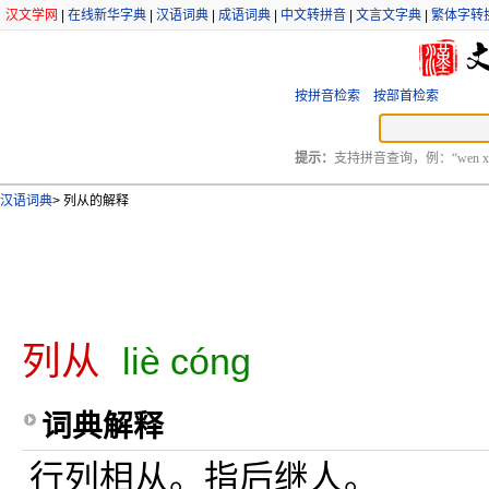
汉文学网
|
在线新华字典
|
汉语词典
|
成语词典
|
中文转拼音
|
文言文字典
|
繁体字转
按拼音检索
按部首检索
提示：
支持拼音查询，例：“wen xu
汉语词典
>
列从的解释
列从
liè cóng
词典解释
行列相从。指后继人。