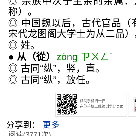
◎ 宗族中次于至亲的亲属
称）。
◎ 中国魏以后，古代官品（有
宋代龙图阁大学士为从二品）
◎ 姓。
●
从
（從）
zòng ㄗㄨㄥˋ
◎ 古同“纵”，竖，直。
◎ 古同“纵”，放任。
试试手机扫一扫
在你手机上继续浏览此页面
分享到：
更多
阅读(3771次)