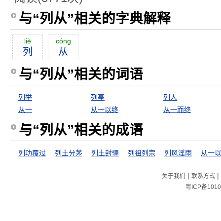
与“列从”相关的字典解释
liè
cóng
列
从
与“列从”相关的词语
列举
列亭
列人
从一
从一以终
从一而终
与“列从”相关的成语
列功覆过
列土分茅
列土封疆
列祖列宗
列风淫雨
从一
|
|
关于我们
联系方式
粤ICP备1010