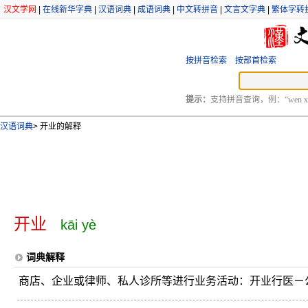
汉文学网
|
在线新华字典
|
汉语词典
|
成语词典
|
中文转拼音
|
文言文字典
|
繁体字转
按拼音检索
按部首检索
提示：
支持拼音查询，例：“wen xu
汉语词典
>
开业的解释
开业
kāi yè
词典解释
商店、企业或律师、私人诊所等进行业务活动：开业行医ㄧ