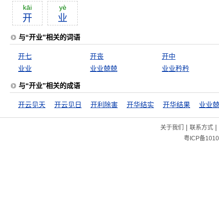
kāi
yè
开
业
与“开业”相关的词语
开七
开丧
开中
业业
业业兢兢
业业矜矜
与“开业”相关的成语
开云见天
开云见日
开利除害
开华结实
开华结果
业业
|
|
关于我们
联系方式
粤ICP备1010