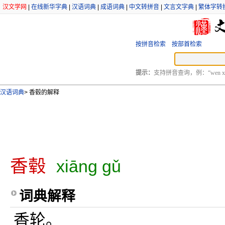
汉文学网
|
在线新华字典
|
汉语词典
|
成语词典
|
中文转拼音
|
文言文字典
|
繁体字转
按拼音检索
按部首检索
提示：
支持拼音查询，例：“wen xu
汉语词典
>
香毂的解释
香毂
xiāng gǔ
词典解释
香轮。