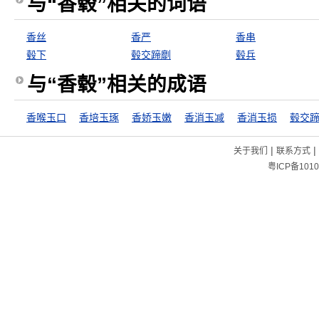
与“香毂”相关的词语
香丝
香严
香串
毂下
毂交蹄劘
毂兵
与“香毂”相关的成语
香喉玉口
香培玉琢
香娇玉嫩
香消玉减
香消玉损
毂交
|
|
关于我们
联系方式
粤ICP备1010