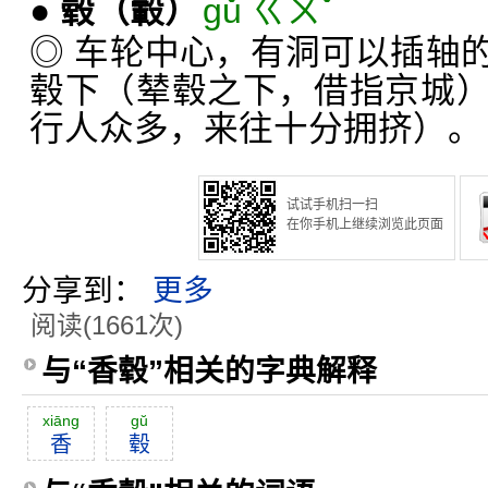
●
毂
（轂）
gǔ ㄍㄨˇ
◎ 车轮中心，有洞可以插轴
毂下（辇毂之下，借指京城
行人众多，来往十分拥挤）。
试试手机扫一扫
在你手机上继续浏览此页面
分享到：
更多
阅读(1661次)
与“香毂”相关的字典解释
xiāng
gŭ
香
毂