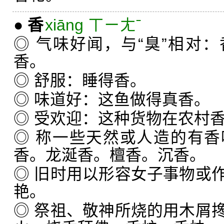
●
香
xiāng ㄒㄧㄤˉ
◎ 气味好闻，与“臭”相对
香。
◎ 舒服：睡得香。
◎ 味道好：这鱼做得真香。
◎ 受欢迎：这种货物在农村
◎ 称一些天然或人造的有
香。龙涎香。檀香。沉香。
◎ 旧时用以形容女子事物或
艳。
◎ 祭祖、敬神所烧的用木屑