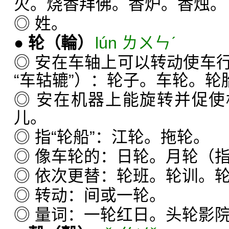
火。烧香拜佛。香炉。香烛。
◎ 姓。
●
轮
（輪）
lún ㄌㄨㄣˊ
◎ 安在车轴上可以转动使车
“车轱辘”）：轮子。车轮。轮
◎ 安在机器上能旋转并促
儿。
◎ 指“轮船”：江轮。拖轮。
◎ 像车轮的：日轮。月轮（
◎ 依次更替：轮班。轮训。
◎ 转动：间或一轮。
◎ 量词：一轮红日。头轮影