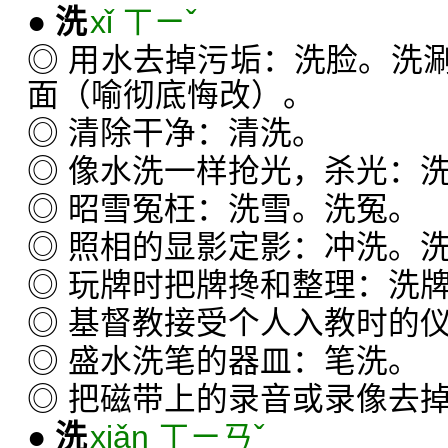
●
洗
xǐ ㄒㄧˇ
◎ 用水去掉污垢：洗脸。洗
面（喻彻底悔改）。
◎ 清除干净：清洗。
◎ 像水洗一样抢光，杀光：
◎ 昭雪冤枉：洗雪。洗冤。
◎ 照相的显影定影：冲洗。
◎ 玩牌时把牌搀和整理：洗
◎ 基督教接受个人入教时的
◎ 盛水洗笔的器皿：笔洗。
◎ 把磁带上的录音或录像去
●
洗
xiǎn ㄒㄧㄢˇ