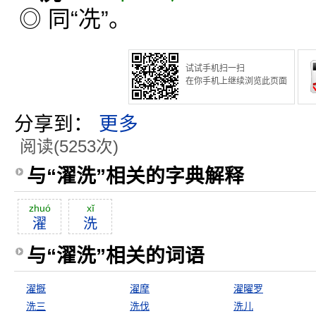
◎ 同“冼”。
试试手机扫一扫
在你手机上继续浏览此页面
分享到：
更多
阅读(5253次)
与“濯洗”相关的字典解释
zhuó
xĭ
濯
洗
与“濯洗”相关的词语
濯摡
濯摩
濯曜罗
洗三
洗伐
洗儿