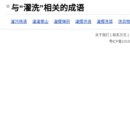
与“濯洗”相关的成语
濯污扬清
濯濯童山
濯缨弹冠
濯缨沧浪
濯缨洗耳
洗兵
|
|
关于我们
联系方式
粤ICP备1010