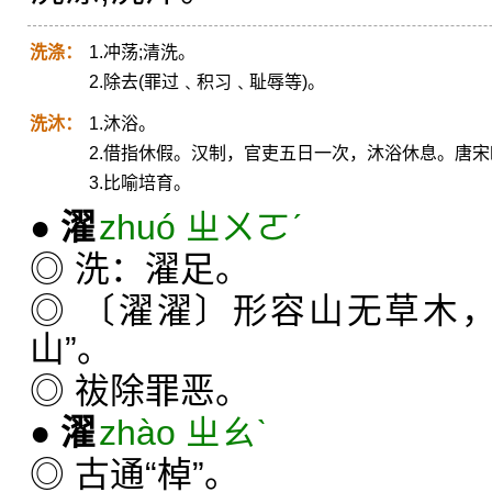
洗涤：
1.冲荡;清洗。
2.除去(罪过﹑积习﹑耻辱等)。
洗沐：
1.沐浴。
2.借指休假。汉制，官吏五日一次，沐浴休息。唐
3.比喻培育。
●
濯
zhuó ㄓㄨㄛˊ
◎ 洗：濯足。
◎ 〔濯濯〕形容山无草木
山”。
◎ 祓除罪恶。
●
濯
zhào ㄓㄠˋ
◎ 古通“棹”。