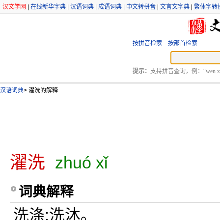
汉文学网
|
在线新华字典
|
汉语词典
|
成语词典
|
中文转拼音
|
文言文字典
|
繁体字转
按拼音检索
按部首检索
提示：
支持拼音查询，例：“wen xu
汉语词典
>
濯洗的解释
濯洗
zhuó xǐ
词典解释
洗涤;洗沐。