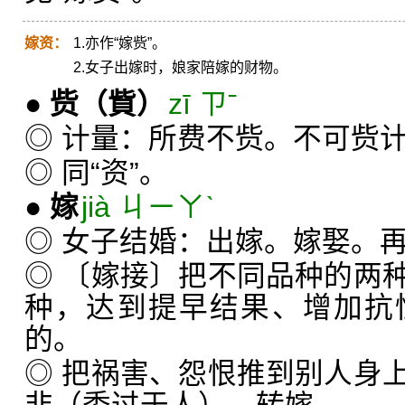
嫁资：
1.亦作“嫁赀”。
2.女子出嫁时，娘家陪嫁的财物。
●
赀
（貲）
zī ㄗˉ
◎ 计量：所费不赀。不可赀
◎ 同“资”。
●
嫁
jià ㄐㄧㄚˋ
◎ 女子结婚：出嫁。嫁娶。
◎ 〔嫁接〕把不同品种的两
种，达到提早结果、增加抗
的。
◎ 把祸害、怨恨推到别人身