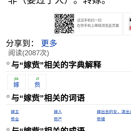
非（委过于人）。转嫁。
试试手机扫一扫
在你手机上继续浏览此页面
分享到：
更多
阅读(2087次)
与“嫁赀”相关的字典解释
jià
zī
嫁
赀
与“嫁赀”相关的词语
嫁主
嫁人
赀业
赀产
赀储