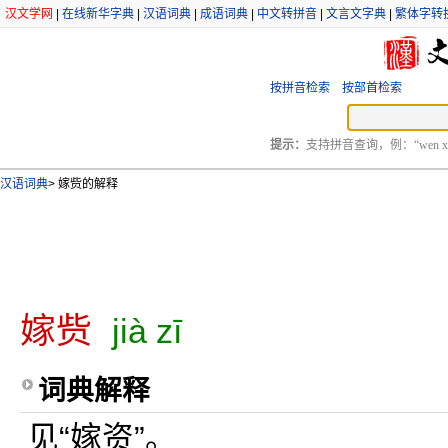
汉文学网
|
在线新华字典
|
汉语词典
|
成语词典
|
中文转拼音
|
文言文字典
|
繁体字转
按拼音检索
按部首检索
提示：
支持拼音查询，例：“wen xu
汉语词典
>
嫁赀的解释
嫁赀
jià zī
词典解释
见“嫁资”。