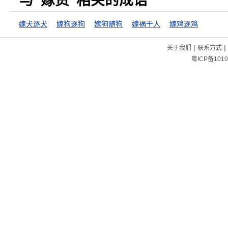
与“嫁赀”相关的成语
嫁犬逐犬
嫁狗逐狗
嫁狗随狗
嫁祸于人
嫁鸡逐鸡
|
|
关于我们
联系方式
粤ICP备1010