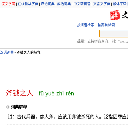
汉文学网
|
在线新华字典
|
汉语词典
|
成语词典
|
中文转拼音
|
文言文字典
|
繁体字转
按拼音检索
按部首检索
提示：
支持拼音查询，例：“wen xu
汉语词典
>
斧钺之人的解释
斧钺之人
fǔ yuè zhī rén
词典解释
钺：古代兵器，像大斧。应该用斧钺杀死的人。泛指因罪应