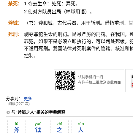
杀死：
1.夺去生命：处死：弄死。
2.使对方队员出局（棒球用语）。
斧钺：
〈书〉斧和钺，古代兵器，用于斩刑。借指重刑：
死刑：
剥夺罪犯生命的刑罚。是最严厉的刑罚。在我国，
罪犯，如果不是必须立即执行的，可以判处死缓。
不适用死刑。我国法律对死刑案件的管辖、核准和
控制。
试试手机扫一扫
在你手机上继续浏览此页面
分享到：
更多
阅读(2271次)
与“斧钺之人”相关的字典解释
fŭ
yuè
zhī
rén
斧
钺
之
人