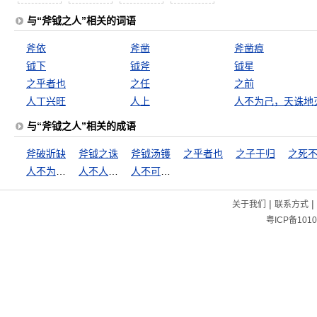
与“斧钺之人”相关的词语
斧依
斧凿
斧凿痕
钺下
钺斧
钺星
之乎者也
之任
之前
人丁兴旺
人上
人不为己，天诛地
与“斧钺之人”相关的成语
斧破斨缺
斧钺之诛
斧钺汤镬
之乎者也
之子于归
之死
人不为己，天诛地灭
人不人，鬼不鬼
人不可貌相
|
|
关于我们
联系方式
粤ICP备1010