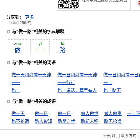
在你手机上继续浏览此页面
分享到：
更多
阅读(4256次)
与“做一路”相关的字典解释
zuò
yī
lù
做
一
路
与“做一路”相关的词语
做一天和尚撞一天钟
做一日和尚撞一天钟
做一日和尚撞一日
一一
一一行行
一丁
路上
路上说话，草里有人
路上路下
与“做一路”相关的成语
做一天和尚撞一天钟
做一日和尚撞一天钟
做一日和尚撞一日钟
做人做世
做人做事
一丁
路不拾遗
路人皆知
路叟之忧
路断人稀
路无拾遗
|
|
关于我们
联系方式