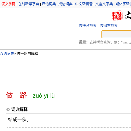
汉文学网
|
在线新华字典
|
汉语词典
|
成语词典
|
中文转拼音
|
文言文字典
|
繁体字转
按拼音检索
按部首检索
提示：
支持拼音查询，例：“wen xu
汉语词典
>
做一路的解释
做一路
zuò yī lù
词典解释
结成一伙。