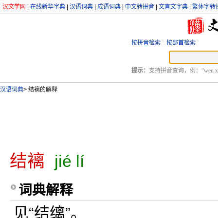
汉文学网
|
在线新华字典
|
汉语词典
|
成语词典
|
中文转拼音
|
文言文字典
|
繁体字转
按拼音检索
按部首检索
提示：
支持拼音查询，例：“wen xu
汉语词典
>
结褵的解释
结褵
jié lí
词典解释
见“结缡”。