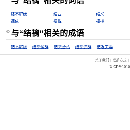
与“结褵”相关的词语
结不解缘
结业
结义
褵依
褵帨
褵褷
与“结褵”相关的成语
结不解缘
结党聚群
结党营私
结党连群
结发夫妻
|
|
关于我们
联系方式
粤ICP备1010