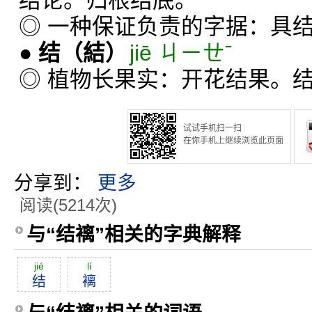
结论。归根结底。
◎ 一种保证负责的字据：具
●
结
（結）
jiē ㄐㄧㄝˉ
◎ 植物长果实：开花结果。
试试手机扫一扫
在你手机上继续浏览此页面
分享到：
更多
阅读(5214次)
与“结褵”相关的字典解释
jié
lí
结
褵