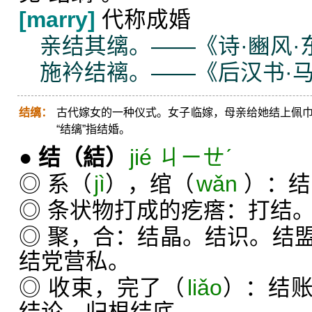
[marry]
代称成婚
亲结其缡。——《诗·豳风·
施衿结褵。——《后汉书·
结缡：
古代嫁女的一种仪式。女子临嫁，母亲给她结上佩巾。
“结缡”指结婚。
●
结
（結）
jié ㄐㄧㄝˊ
◎ 系（
jì
），绾（
wǎn
）：结
◎ 条状物打成的疙瘩：打结
◎ 聚，合：结晶。结识。结
结党营私。
◎ 收束，完了（
liǎo
）：结