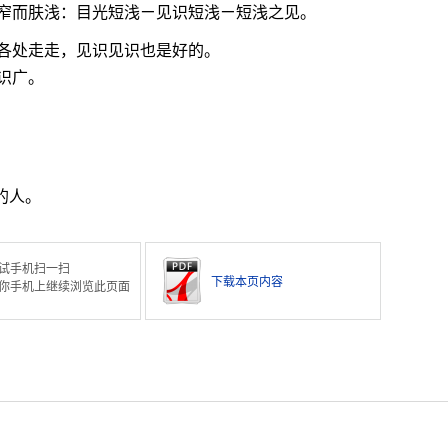
窄而肤浅：目光短浅ㄧ见识短浅ㄧ短浅之见。
各处走走，见识见识也是好的。
识广。
的人。
试手机扫一扫
下载本页内容
你手机上继续浏览此页面