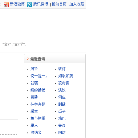
：
新浪微博
腾讯微博
|
设为首页
|
加入收藏
文?” ;“文?学”。
最近查询
风铃
转灯
说一是一，说二是二
如埙如篪
就寝
凌霜侯
纷纷扬扬
濡浃
冒势
伺应
桂林杏苑
刮缝
采章
舀子
鱼与熊掌
鸡巴
税人
失误
滞纳金
国均