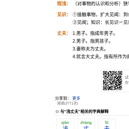
短浅：
（对事物的认识和分析）狭
见识：
①接触事物，扩大见闻：到
②见闻；知识：长见识ㄧ见
丈夫：
1.男子。指成年男子。
2.男子。指男孩子。
3.妻称夫为丈夫。
4.犹言大丈夫。指有所作为
试
在
分享到：
更多
阅读(3771次)
与“浅丈夫”相关的字典解释
qiăn
zhàng
fū
浅
丈
夫