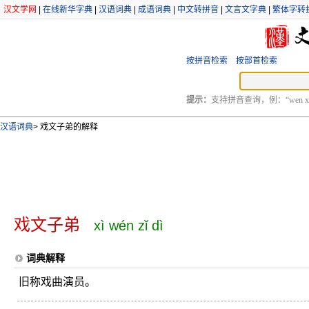
汉文学网
|
在线新华字典
|
汉语词典
|
成语词典
|
中文转拼音
|
文言文字典
|
繁体字转
按拼音检索
按部首检索
提示：
支持拼音查询，例：“wen xu
汉语词典
>
戏文子弟的解释
戏文子弟
xì wén zǐ dì
词典解释
旧称戏曲演员。