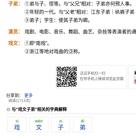
子弟：
①弟与子、侄等。与“父兄”相对：子弟亦何预人事。
②年轻的一代。与“父老”相对：江东子弟｜纨裤子弟
③弟子；学生：使其子弟为卿。
演员：
戏剧、电影、音乐、舞蹈、曲艺、杂技等表演者的
戏文：
①即“南戏”。
②浙江等地对戏曲的泛称。
试试手机扫一扫
在你手机上继续浏览此页面
分享到：
更多
阅读(1713次)
与“戏文子弟”相关的字典解释
xì
wén
zi
dì
戏
文
子
弟