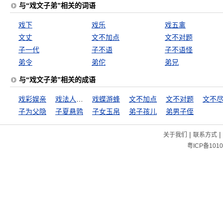
与“戏文子弟”相关的词语
戏下
戏乐
戏五禽
文丈
文不加点
文不对题
子一代
子不语
子不语怪
弟令
弟佗
弟兄
与“戏文子弟”相关的成语
戏彩娱亲
戏法人人会变，各有巧妙不同
戏蝶游蜂
文不加点
文不对题
文不
子为父隐
子夏悬鹑
子女玉帛
弟子孩儿
弟男子侄
|
|
关于我们
联系方式
粤ICP备1010