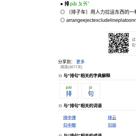
●
排
pǎi ㄆㄞˇ
◎ 〔排子车〕用人力拉运东西的一
◎
arrange
eject
exclude
line
platoon
试
在
分享到：
更多
阅读(3677次)
与“排句”相关的字典解释
pái
jù
排
句
与“排句”相关的词语
排中律
排云
句中眼
句丽
与“排句”相关的成语