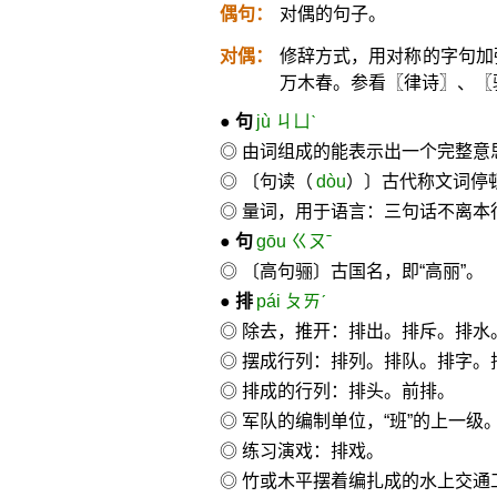
偶句：
对偶的句子。
对偶：
修辞方式，用对称的字句加
万木春。参看〖律诗〗、〖
●
句
jù ㄐㄩˋ
◎ 由词组成的能表示出一个完整意
◎ 〔句读（
dòu
）〕古代称文词停顿
◎ 量词，用于语言：三句话不离本
●
句
gōu ㄍㄡˉ
◎ 〔高句骊〕古国名，即“高丽”。
●
排
pái ㄆㄞˊ
◎ 除去，推开：排出。排斥。排水
◎ 摆成行列：排列。排队。排字。
◎ 排成的行列：排头。前排。
◎ 军队的编制单位，“班”的上一级
◎ 练习演戏：排戏。
◎ 竹或木平摆着编扎成的水上交通