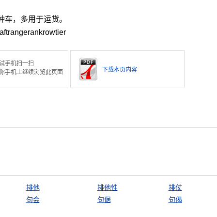
种车，多用于运货。
raftrangerankrowtier
试手机扫一扫
下载本页内容
你手机上继续浏览此页面
排他
排他性
排仗
句会
句倨
句偈