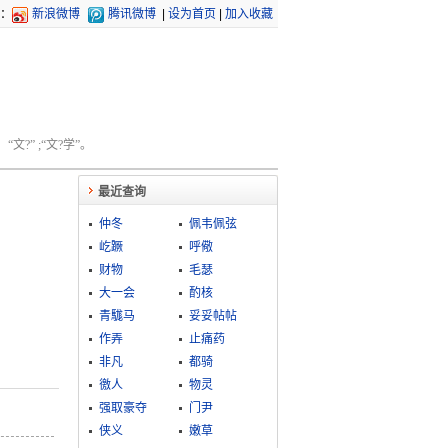
：
新浪微博
腾讯微博
|
设为首页
|
加入收藏
文?” ;“文?学”。
最近查询
仲冬
佩韦佩弦
屹蹶
呼儆
财物
毛瑟
大一会
酌核
青駹马
妥妥帖帖
作弄
止痛药
非凡
都骑
徼人
物灵
强取豪夺
门尹
侠义
嫩草