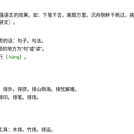
强语言的效果。如：下笔千言，离题万里。沉舟侧畔千帆过，
骈文〗。
思的话：句子。句法。
的地方为“句”或“读”。
行（
háng
）。
。排外。排挤。排山倒海。排忧解难。
排印。排笔。排场。
。
工具：木排。竹排。排运。