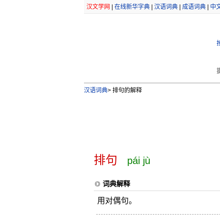
汉文学网
|
在线新华字典
|
汉语词典
|
成语词典
|
中
汉语词典
>
排句的解释
排句
pái jù
词典解释
用对偶句。