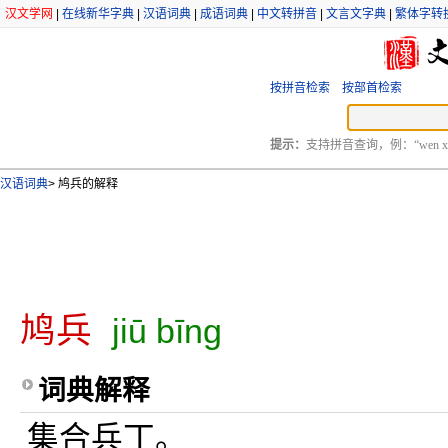
汉文学网
|
在线新华字典
|
汉语词典
|
成语词典
|
中文转拼音
|
文言文字典
|
繁体字转
按拼音检索
按部首检索
提示：
支持拼音查询，例：“wen xu
汉语词典
>
鸠兵的解释
鸠兵
jiū bīng
词典解释
集合兵丁。