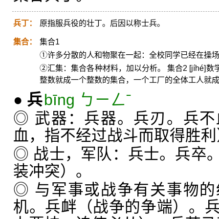
兵丁：
原指服兵役的壮丁。后因以称士兵。
集合：
集合1
①许多分散的人和物聚在一起：全校同学已经在操
②汇集：集合各种材料，加以分析。 集合2 [jíh
整数就成一个整数的集合，一个工厂的全体工人就
●
兵
bīng ㄅㄧㄥˉ
◎ 武器：兵器。兵刃。兵
血，指不经过战斗而取得胜利
◎ 战士，军队：兵士。兵卒
装冲突）。
◎ 与军事或战争有关事物
机。兵衅（战争的争端）。