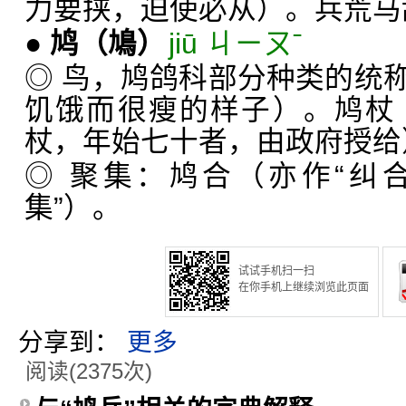
力要挟，迫使必从）。兵荒马
●
鸠
（鳩）
jiū ㄐㄧㄡˉ
◎ 鸟，鸠鸽科部分种类的统
饥饿而很瘦的样子）。鸠杖
杖，年始七十者，由政府授给
◎ 聚集：鸠合（亦作“纠
集”）。
试试手机扫一扫
在你手机上继续浏览此页面
分享到：
更多
阅读(2375次)