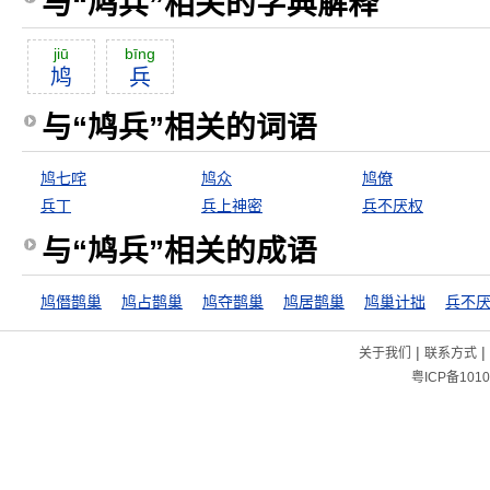
与“鸠兵”相关的字典解释
jiū
bīng
鸠
兵
与“鸠兵”相关的词语
鸠七咤
鸠众
鸠僚
兵丁
兵上神密
兵不厌权
与“鸠兵”相关的成语
鸠僭鹊巢
鸠占鹊巢
鸠夺鹊巢
鸠居鹊巢
鸠巢计拙
兵不
|
|
关于我们
联系方式
粤ICP备1010