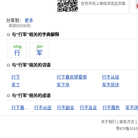
在你手机上继续浏览此页面
分享到：
更多
阅读(5028次)
与“行军”相关的字典解释
xíng
jūn
行
军
与“行军”相关的词语
行下
行下春风望夏雨
行不从径
军丁
军下卒
军不厌诈
与“行军”相关的成语
行下春风望夏雨
行不从径
行不副言
行不及言
行不履危
军不
|
|
关于我们
联系方式
粤ICP备1010