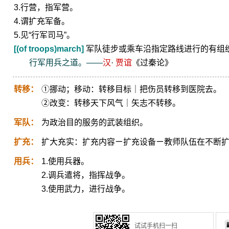
3.行营，指军营。
4.谓扩充军备。
5.见“行军司马”。
[(of troops)march]
军队徒步或乘车沿指定路线进行的有组
行军用兵之道。——
汉
·
贾谊
《过秦论》
转移：
①挪动；移动：转移目标｜把伤员转移到医院去。
②改变：转移天下风气｜矢志不转移。
军队：
为政治目的服务的武装组织。
扩充：
扩大充实：扩充内容ㄧ扩充设备ㄧ教师队伍在不断
用兵：
1.使用兵器。
2.调兵遣将，指挥战争。
3.使用武力，进行战争。
试试手机扫一扫