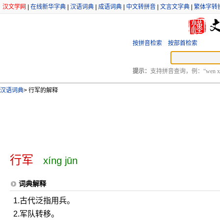
汉文学网
|
在线新华字典
|
汉语词典
|
成语词典
|
中文转拼音
|
文言文字典
|
繁体字转
按拼音检索
按部首检索
提示：
支持拼音查询，例：“wen xu
汉语词典
>
行军的解释
行军
xíng jūn
词典解释
1.古代泛指用兵。
2.军队转移。