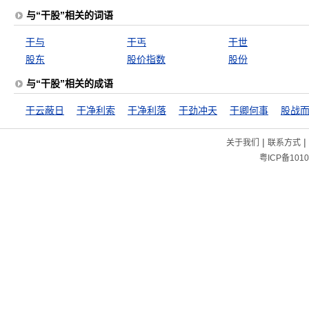
与“干股”相关的词语
干与
干丐
干世
股东
股价指数
股份
与“干股”相关的成语
干云蔽日
干净利索
干净利落
干劲冲天
干卿何事
股战
|
|
关于我们
联系方式
粤ICP备1010