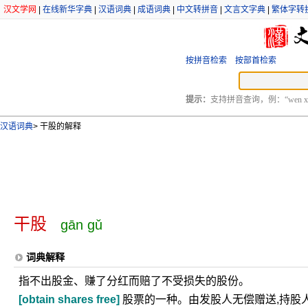
汉文学网
|
在线新华字典
|
汉语词典
|
成语词典
|
中文转拼音
|
文言文字典
|
繁体字转
按拼音检索
按部首检索
提示：
支持拼音查询，例：“wen xu
汉语词典
>
干股的解释
干股
gān gǔ
词典解释
指不出股金、赚了分红而赔了不受损失的股份。
[obtain shares free]
股票的一种。由发股人无偿赠送,持股人