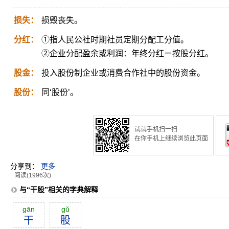
损失：
损毁丧失。
分红：
①指人民公社时期社员定期分配工分值。
②企业分配盈余或利润：年终分红ㄧ按股分红。
股金：
投入股份制企业或消费合作社中的股份资金。
股份：
同‘股份’。
试试手机扫一扫
在你手机上继续浏览此页面
分享到：
更多
阅读(1996次)
与“干股”相关的字典解释
gān
gŭ
干
股